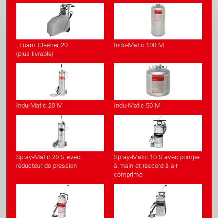
_Foam Cleaner 20
Indu-Matic 100 M
(plus livrable)
Indu-Matic 20 M
Indu-Matic 50 M
Spray-Matic 20 S avec
Spray-Matic 10 S avec pompe
réducteur de pression
à main et raccord à air
comprimé