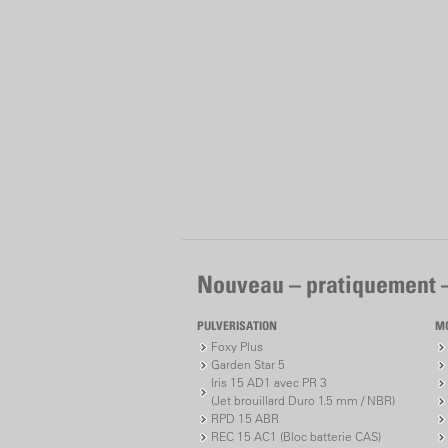
Nouveau – pratiquement 
PULVERISATION
M
Foxy Plus
Garden Star 5
Iris 15 AD1 avec PR 3
(Jet brouillard Duro 1.5 mm / NBR)
RPD 15 ABR
REC 15 AC1 (Bloc batterie CAS)