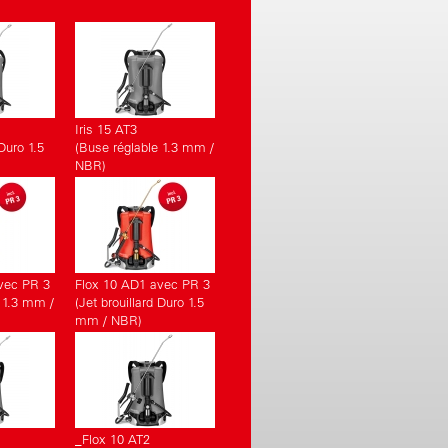
Iris 15 AT3
 Duro 1.5
(Buse réglable 1.3 mm /
NBR)
vec PR 3
Flox 10 AD1 avec PR 3
 1.3 mm /
(Jet brouillard Duro 1.5
mm / NBR)
_Flox 10 AT2