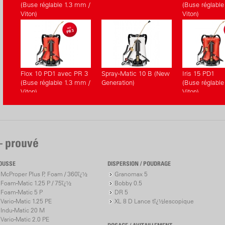
(Buse réglable 1.3 mm /
(Buse réglable
Viton)
Viton)
Flox 10 PD1 avec PR 3
Spray-Matic 10 B (New
Iris 15 PD1
(Buse réglable 1.3 mm /
Generation)
(Buse réglable
Viton)
Viton)
– prouvé
OUSSE
DISPERSION / POUDRAGE
McProper Plus P, Foam / 360ï¿½
Granomax 5
Foam-Matic 1.25 P / 75ï¿½
Bobby 0.5
Foam-Matic 5 P
DR 5
Vario-Matic 1.25 PE
XL 8 D Lance tï¿½lescopique
Indu-Matic 20 M
Vario-Matic 2.0 PE