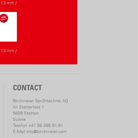
 1.3 mm /
 1.3 mm /
CONTACT
Birchmeier Sprühtechnik AG
Im Stetterfeld 1
5608 Stetten
Suisse
Telefon +41 56 485 81 81
E-Mail
info@birchmeier.com