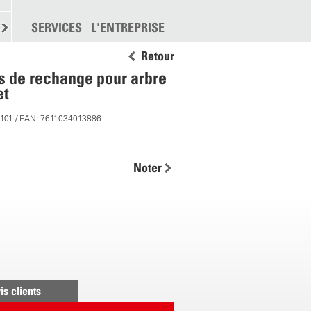
EMENT
SERVICES
DISPERSION
L'ENTREPRISE
PLUS
Retour
s de rechange pour arbre
et
7101 / EAN: 7611034013886
Noter
is clients