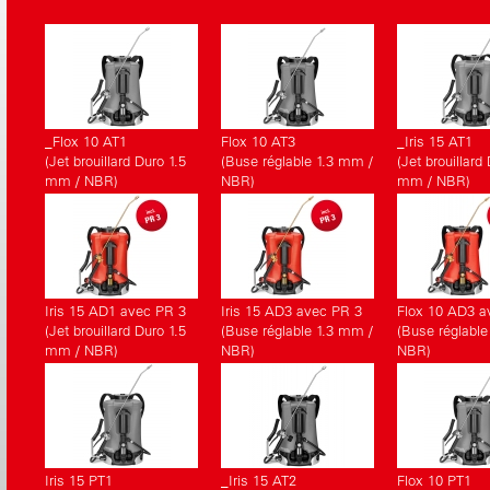
correspondants.
_Flox 10 AT1
Flox 10 AT3
_Iris 15 AT1
(Jet brouillard Duro 1.5
(Buse réglable 1.3 mm /
(Jet brouillard
mm / NBR)
NBR)
mm / NBR)
Iris 15 AD1 avec PR 3
Iris 15 AD3 avec PR 3
Flox 10 AD3 a
(Jet brouillard Duro 1.5
(Buse réglable 1.3 mm /
(Buse réglable
mm / NBR)
NBR)
NBR)
Iris 15 PT1
_Iris 15 AT2
Flox 10 PT1