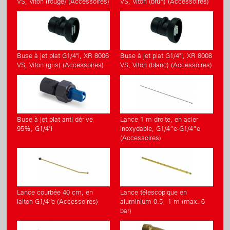
VS, Viton (rouge) (Accessoires)
VS, Viton (brun) (Accessoires)
Buse à jet plat G1/4"i, XR 8006
Buse à jet plat G1/4"i, XR 8008
VS, Viton (gris) (Accessoires)
VS, Viton (blanc) (Accessoires)
Buse à jet plat anti dérive
Lance 1 m droite, en acier
95%, G1/4"i
inoxydable, G1/4”e-G1/4”e
(Accessoires)
Lance courbée 40 cm, en
Lance télescopique en
laiton G1/4“e (Accessoires)
aluminium 0.5 - 1 m (max. 6
bar)