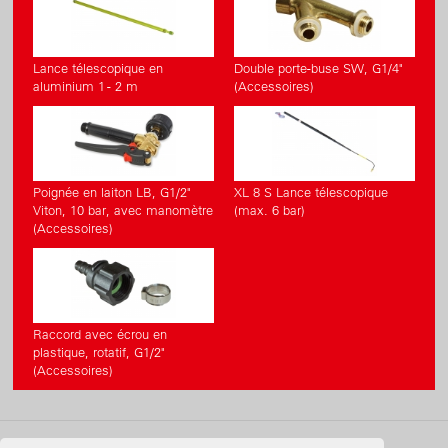
Lance télescopique en
Double porte-buse SW, G1/4"
aluminium 1 - 2 m
(Accessoires)
Poignée en laiton LB, G1/2"
XL 8 S Lance télescopique
Viton, 10 bar, avec manomètre
(max. 6 bar)
(Accessoires)
Raccord avec écrou en
plastique, rotatif, G1/2"
(Accessoires)