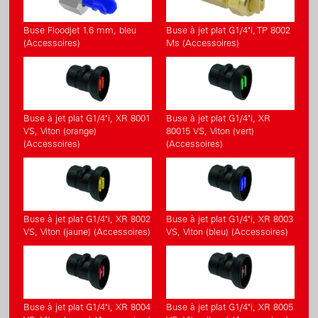
Buse Floodjet 1.6 mm, bleu
Buse à jet plat G1/4"i, TP 8002
(Accessoires)
Ms (Accessoires)
Buse à jet plat G1/4"i, XR 8001
Buse à jet plat G1/4"i, XR
VS, Viton (orange)
80015 VS, Viton (vert)
(Accessoires)
(Accessoires)
Buse à jet plat G1/4"i, XR 8002
Buse à jet plat G1/4"i, XR 8003
VS, Viton (jaune) (Accessoires)
VS, Viton (bleu) (Accessoires)
Buse à jet plat G1/4"i, XR 8004
Buse à jet plat G1/4"i, XR 8005