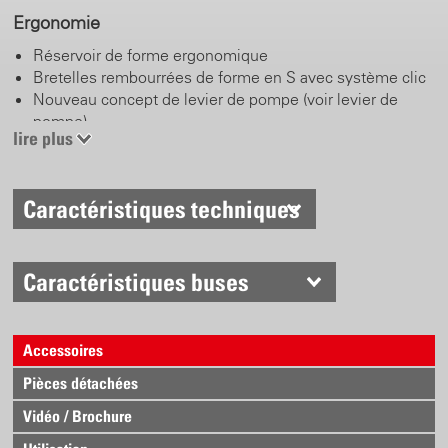
Ergonomie
Réservoir de forme ergonomique
Bretelles rembourrées de forme en S avec système clic
Nouveau concept de levier de pompe (voir levier de
pompe)
lire plus
Set de ceinture ventrale et pectorale comme accessoire
Levier de pompe
Caractéristiques techniques
Montable à gauche / à droite
Poignée longueur réglable
Position travail et rangement
Caractéristiques buses
Acier inoxydable
Forme anatomique, poignée confortable
Accessoires
Poignée
Pièces détachées
Fonction de blocage / verrouillage
Vidéo / Brochure
Corps en laiton robuste