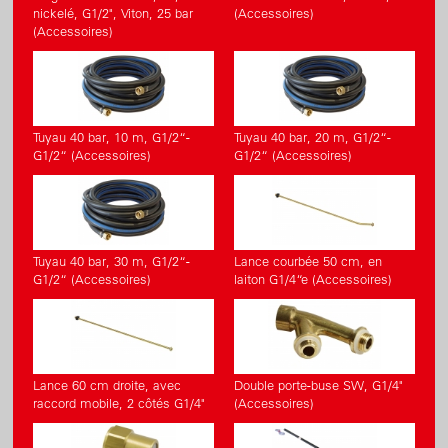
nickelé, G1/2", Viton, 25 bar
(Accessoires)
(Accessoires)
Tuyau 40 bar, 10 m, G1/2“-
Tuyau 40 bar, 20 m, G1/2“-
G1/2“ (Accessoires)
G1/2“ (Accessoires)
Tuyau 40 bar, 30 m, G1/2“-
Lance courbée 50 cm, en
G1/2“ (Accessoires)
laiton G1/4“e (Accessoires)
Lance 60 cm droite, avec
Double porte-buse SW, G1/4"
raccord mobile, 2 côtés G1/4"
(Accessoires)