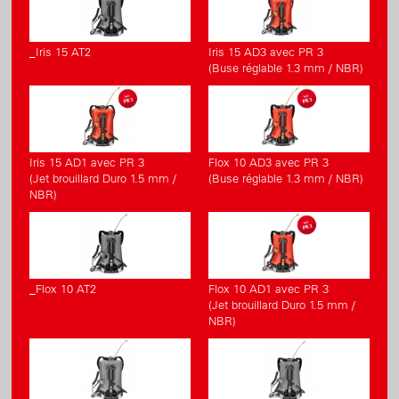
_Iris 15 AT2
Iris 15 AD3 avec PR 3
(Buse réglable 1.3 mm / NBR)
Iris 15 AD1 avec PR 3
Flox 10 AD3 avec PR 3
(Jet brouillard Duro 1.5 mm /
(Buse réglable 1.3 mm / NBR)
NBR)
_Flox 10 AT2
Flox 10 AD1 avec PR 3
(Jet brouillard Duro 1.5 mm /
NBR)