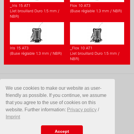
_Iris 15 AT1
Flox 10 AT3
(Jet brouillard Duro 1.5 mm /
(Buse réglable 1.3 mm / NBR)
NBR)
Iris 15 AT3
_Flox 10 AT1
(Buse réglable 1.3 mm / NBR)
(Jet brouillard Duro 1.5 mm /
NBR)
CONTACT
We use cookies to make our website as user-
friendly as possible. If you continue, we assume
Birchmeier Sprühtechnik AG
that you agree to the use of cookies on this
Im Stetterfeld 1
website. Further information:
Privacy policy
/
5608 Stetten
Imprint
Suisse
Telefon +41 56 485 81 81
E-Mail
info@birchmeier.com
Accept