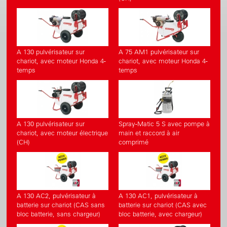
A 130 pulvérisateur sur
A 75 AM1 pulvérisateur sur
chariot, avec moteur Honda 4-
chariot, avec moteur Honda 4-
temps
temps
A 130 pulvérisateur sur
Spray-Matic 5 S avec pompe à
chariot, avec moteur électrique
main et raccord à air
(CH)
comprimé
A 130 AC2, pulvérisateur à
A 130 AC1, pulvérisateur à
batterie sur chariot (CAS sans
batterie sur chariot (CAS avec
bloc batterie, sans chargeur)
bloc batterie, avec chargeur)