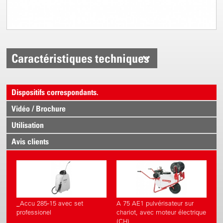
Caractéristiques techniques
Dispositifs correspondants.
Vidéo / Brochure
Utilisation
Avis clients
_Accu 285-15 avec set
A 75 AE1 pulvérisateur sur
professionel
chariot, avec moteur électrique
(CH)