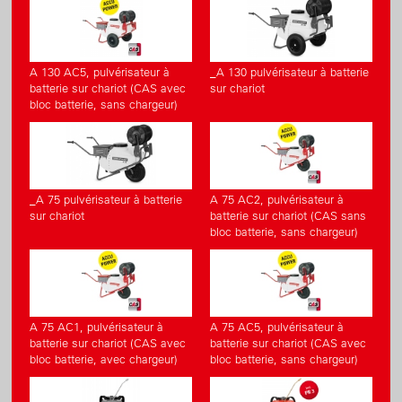
A 130 AC5, pulvérisateur à
_A 130 pulvérisateur à batterie
batterie sur chariot (CAS avec
sur chariot
bloc batterie, sans chargeur)
_A 75 pulvérisateur à batterie
A 75 AC2, pulvérisateur à
sur chariot
batterie sur chariot (CAS sans
bloc batterie, sans chargeur)
A 75 AC1, pulvérisateur à
A 75 AC5, pulvérisateur à
batterie sur chariot (CAS avec
batterie sur chariot (CAS avec
bloc batterie, avec chargeur)
bloc batterie, sans chargeur)