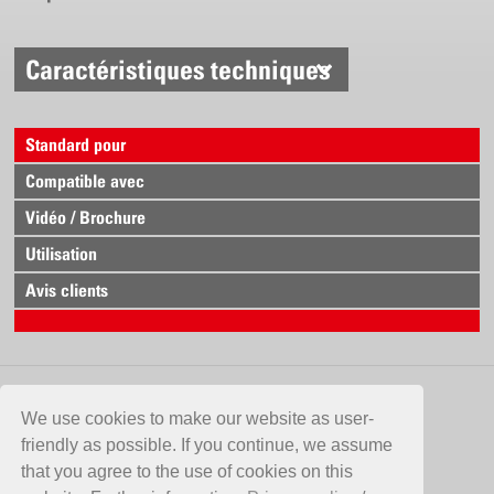
Idéal pour soins des surfaces
Caractéristiques techniques
Débit de la buse
1.0 bar = 0.68 l/min.
1.5 bar = 0.84 l/min.
Standard pour
2.0 bar = 0.97 l/min.
3.0 bar = 1.18 l/min.
Compatible avec
4.0 bar = 1.37 l/min.
Vidéo / Brochure
Utilisation
Avis clients
CONTACT
We use cookies to make our website as user-
friendly as possible. If you continue, we assume
Birchmeier Sprühtechnik AG
that you agree to the use of cookies on this
Im Stetterfeld 1