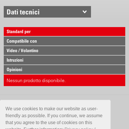
Dati tecnici
Portata
1.0 bar = 0.68 l/min.
1.5 bar = 0.84 l/min.
Standard per
2.0 bar = 0.97 l/min.
3.0 bar = 1.18 l/min.
Compatibile con
4.0 bar = 1.37 l/min.
Video / Volantino
Istruzioni
Opinioni
Nessun prodotto disponibile.
CONTATTO
We use cookies to make our website as user-
friendly as possible. If you continue, we assume
Birchmeier Sprühtechnik AG
that you agree to the use of cookies on this
Im Stetterfeld 1