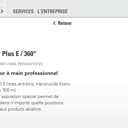
EMENT
SERVICES
DISPERSION
L'ENTREPRISE
PLUS
Retour
Plus E / 360°
5001 / EAN: 7611034710723
eur à main professionnel
.5 litres anti-bris, translucide blanc
n 100 ml
aspiration spécial permet de
 dans n’importe quelle positions
aux produits alcalins
ble et fermable
u piston jusqu’à 15 bars
lvérisation robuste avec large