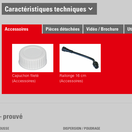
Caractéristiques techniques
Accessoires
Pièces détachées
Vidéo / Brochure
Ut
Capuchon fileté
Rallonge 16 cm
(Accessoires)
(Accessoires)
– prouvé
OUSSE
DISPERSION / POUDRAGE