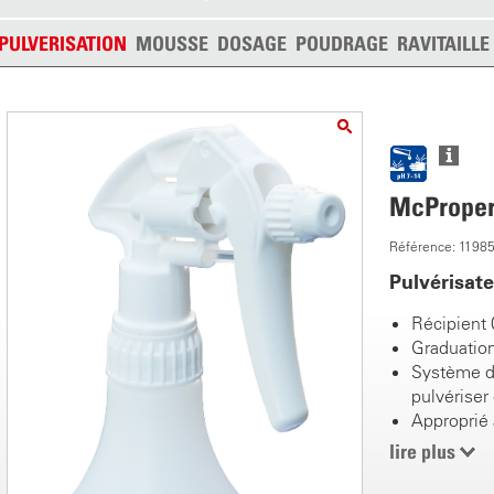
PULVERISATION
MOUSSE
DOSAGE
POUDRAGE
RAVITAILL
McProper 
Référence: 1198
Pulvérisat
Récipient 0
Graduatio
Système d’
pulvériser
Approprié 
Buse régla
lire plus
Pression d
Tête de pu