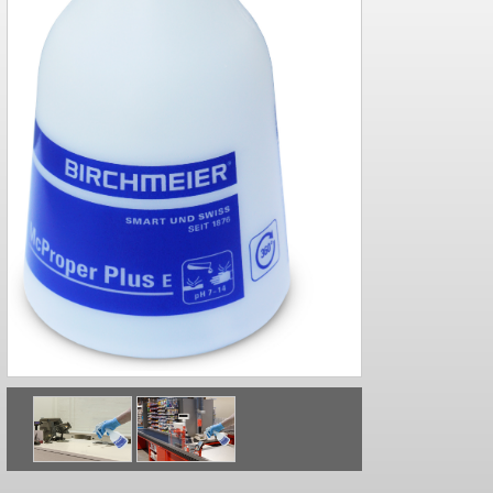
soutien d
Appareil po
remplissa