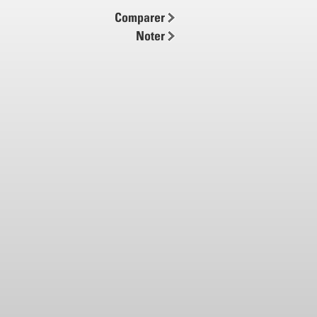
e main
Comparer
ur utilisations multiples et pour
Noter
ge fréquent