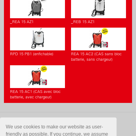
_REA 15 AZ1
_REB 15 AZ1
RPD 15 PB1 (enfichable)
REA 15 AC2 (CAS sans bloc
batterie, sans chargeur)
REA 15 AC1 (CAS avec bloc
batterie, avec chargeur)
CONTACT
We use cookies to make our website as user-
friendly as possible. If you continue, we assume