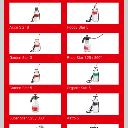
Accu Star 8
Hobby Star 5
Garden Star 3
Rose Star 1.25 / 360°
Garden Star 5
Organic Star 5
Super Star 1.25 / 360°
Astro 5