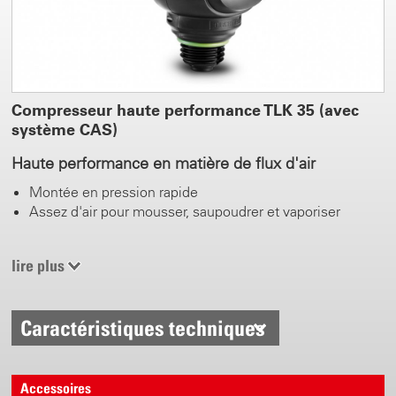
Compresseur haute performance TLK 35 (avec
système CAS)
Haute performance en matière de flux d'air
Montée en pression rapide
Assez d'air pour mousser, saupoudrer et vaporiser
0.5 - 3.5 bars pression de travail
lire plus
Réglable
Affichage de la pression
Caractéristiques techniques
CAS Bloc batterie pour changer
Disponible de 2.0 Ah - 10.0 Ah
Accessoires