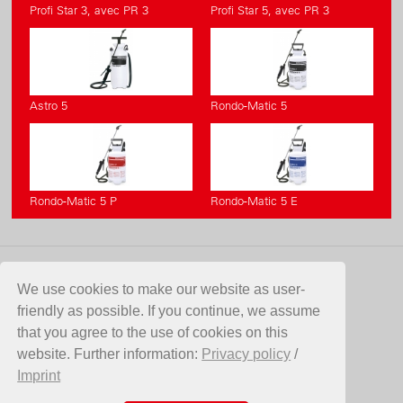
Profi Star 3, avec PR 3
Profi Star 5, avec PR 3
Astro 5
Rondo-Matic 5
Rondo-Matic 5 P
Rondo-Matic 5 E
CONTACT
We use cookies to make our website as user-
friendly as possible. If you continue, we assume
Birchmeier Sprühtechnik AG
that you agree to the use of cookies on this
Im Stetterfeld 1
website. Further information:
Privacy policy
/
5608 Stetten
Imprint
Suisse
Telefon +41 56 485 81 81