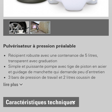
Pulvérisateur à pression préalable
Récipient robuste avec une contenance de 5 litres,
transparent avec graduation
Simple et puissante pompe avec tige de piston en acier
et guidage de manchette qui demande peu d’entretien
3 bars de pression de travail et 2 litres coussin de
pression
lire plus
Soupape de sécurité
Joints Viton
Lance de 40 cm avec une buse réglable en plastique
Caractéristiques techniques
coudée
1.3 m tuyau