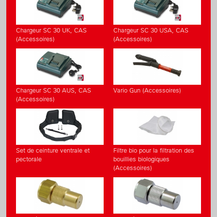
Chargeur SC 30 UK, CAS
Chargeur SC 30 USA, CAS
(Accessoires)
(Accessoires)
Chargeur SC 30 AUS, CAS
Vario Gun (Accessoires)
(Accessoires)
Set de ceinture ventrale et
Filtre bio pour la filtration des
pectorale
bouillies biologiques
(Accessoires)