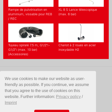
Rampe de pulvérisation en
XL 8 S Lance télescopique
aluminium, vissable pour REB
(max. 6 bar)
/ REC
Tuyeau spiralé 7.5 m, G1/2"i -
Chariot à 2 roues en acier
G1/2"i (max. 10 bar)
inoxydable H2
(Accessoires)
CONTACT
We use cookies to make our website as user-
friendly as possible. If you continue, we assume
Birchmeier Sprühtechnik AG
that you agree to the use of cookies on this
Im Stetterfeld 1
website. Further information:
Privacy policy
/
5608 Stetten
Imprint
Suisse
Telefon +41 56 485 81 81