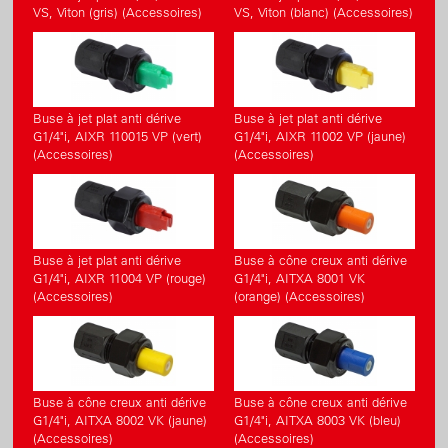
VS, Viton (gris) (Accessoires)
VS, Viton (blanc) (Accessoires)
Buse à jet plat anti dérive
Buse à jet plat anti dérive
G1/4"i, AIXR 110015 VP (vert)
G1/4"i, AIXR 11002 VP (jaune)
(Accessoires)
(Accessoires)
Buse à jet plat anti dérive
Buse à cône creux anti dérive
G1/4"i, AIXR 11004 VP (rouge)
G1/4"i, AITXA 8001 VK
(Accessoires)
(orange) (Accessoires)
Buse à cône creux anti dérive
Buse à cône creux anti dérive
G1/4"i, AITXA 8002 VK (jaune)
G1/4"i, AITXA 8003 VK (bleu)
(Accessoires)
(Accessoires)