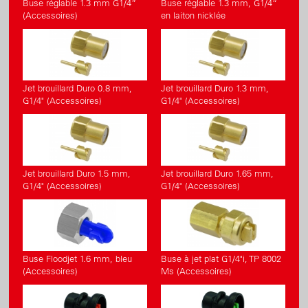
Buse réglable 1.3 mm G1/4”
Buse réglable 1.3 mm, G1/4“
(Accessoires)
en laiton nicklée
Jet brouillard Duro 0.8 mm,
Jet brouillard Duro 1.3 mm,
G1/4" (Accessoires)
G1/4" (Accessoires)
Jet brouillard Duro 1.5 mm,
Jet brouillard Duro 1.65 mm,
G1/4" (Accessoires)
G1/4" (Accessoires)
Buse Floodjet 1.6 mm, bleu
Buse à jet plat G1/4"i, TP 8002
(Accessoires)
Ms (Accessoires)