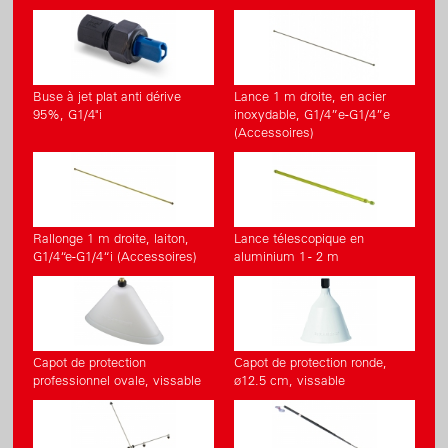
Buse à jet plat anti dérive
Lance 1 m droite, en acier
95%, G1/4"i
inoxydable, G1/4”e-G1/4”e
(Accessoires)
Rallonge 1 m droite, laiton,
Lance télescopique en
G1/4“e-G1/4“i (Accessoires)
aluminium 1 - 2 m
Capot de protection
Capot de protection ronde,
professionnel ovale, vissable
ø12.5 cm, vissable