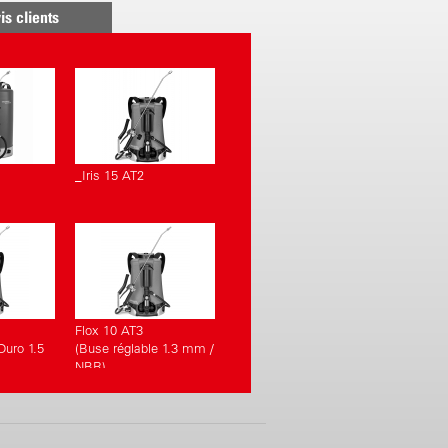
is clients
_Iris 15 AT2
Flox 10 AT3
 Duro 1.5
(Buse réglable 1.3 mm /
NBR)