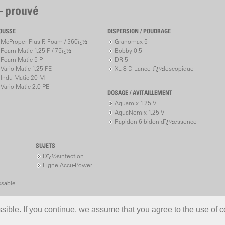
– prouvé
OUSSE
DISPERSION / POUDRAGE
McProper Plus P, Foam / 360ï¿½
Granomax 5
Foam-Matic 1.25 P / 75ï¿½
Bobby 0.5
Foam-Matic 5 P
DR 5
Vario-Matic 1.25 PE
XL 8 D Lance tï¿½lescopique
Indu-Matic 20 M
Vario-Matic 2.0 PE
DOSAGE / AVITAILLEMENT
Aquamix 1.25 V
AquaNemix 1.25 V
Rapidon 6 bidon dï¿½essence
SUJETS
Dï¿½sinfection
Ligne Accu-Power
ssable
ible. If you continue, we assume that you agree to the use of c