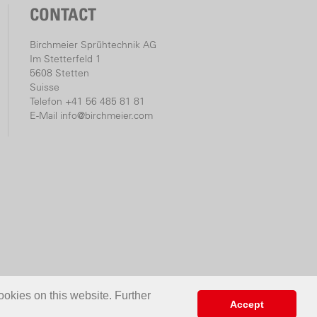
CONTACT
Birchmeier Sprühtechnik AG
Im Stetterfeld 1
5608 Stetten
Suisse
Telefon +41 56 485 81 81
E-Mail
info@birchmeier.com
ookies on this website. Further
Accept