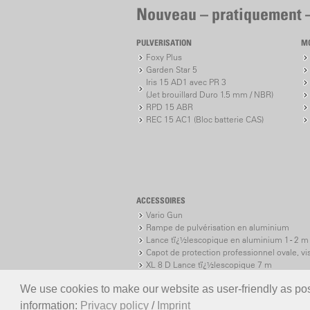
Nouveau – pratiquement 
PULVERISATION
M
Foxy Plus
Garden Star 5
Iris 15 AD1 avec PR 3
(Jet brouillard Duro 1.5 mm / NBR)
RPD 15 ABR
REC 15 AC1 (Bloc batterie CAS)
ACCESSOIRES
Vario Gun
Rampe de pulvérisation en aluminium
Lance tï¿½lescopique en aluminium 1 - 2 m
Capot de protection professionnel ovale, vi
XL 8 D Lance tï¿½lescopique 7 m
XL 8 S Lance tï¿½lescopique 7 m
We use cookies to make our website as user-friendly as poss
information:
Privacy policy
/
Imprint