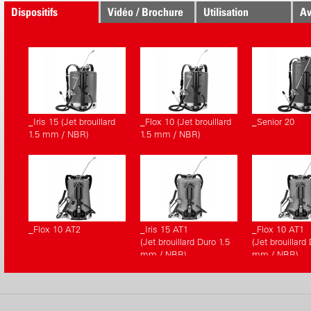
Dispositifs
Vidéo / Brochure
Utilisation
Av
correspondants.
_Iris 15 (Jet brouillard
_Flox 10 (Jet brouillard
_Senior 20
1.5 mm / NBR)
1.5 mm / NBR)
_Flox 10 AT2
_Iris 15 AT1
_Flox 10 AT1
(Jet brouillard Duro 1.5
(Jet brouillard
mm / NBR)
mm / NBR)