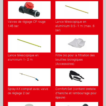
Valves de réglage CF rouge
Lance télescopique en
1.45 bar
aluminium 0.5 - 1 m (max. 6
bar)
Lance télescopique en
Filtre bio pour la filtration des
aluminium 1 - 2 m
bouillies biologiques
(Accessoires)
Spray-Kit complet avec valve
Comfort-Set (contient bretelle
de réglage 2 bar
d’hanche et rembourrage pour
épaule)