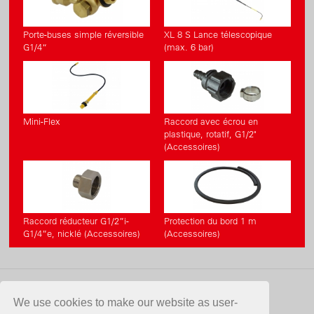
Porte-buses simple réversible
XL 8 S Lance télescopique
G1/4“
(max. 6 bar)
Mini-Flex
Raccord avec écrou en
plastique, rotatif, G1/2"
(Accessoires)
Raccord réducteur G1/2”i-
Protection du bord 1 m
G1/4”e, nicklé (Accessoires)
(Accessoires)
CONTACT
We use cookies to make our website as user-