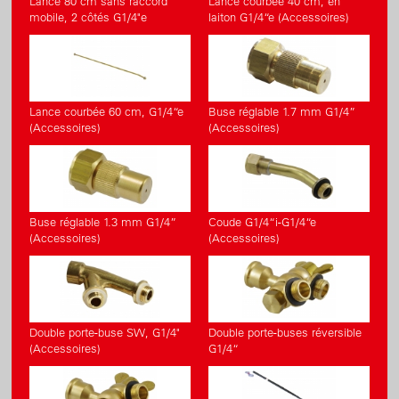
Lance 80 cm sans raccord
Lance courbée 40 cm, en
mobile, 2 côtés G1/4"e
laiton G1/4“e (Accessoires)
Lance courbée 60 cm, G1/4“e
Buse réglable 1.7 mm G1/4”
(Accessoires)
(Accessoires)
Buse réglable 1.3 mm G1/4”
Coude G1/4“i-G1/4“e
(Accessoires)
(Accessoires)
Double porte-buse SW, G1/4"
Double porte-buses réversible
(Accessoires)
G1/4“