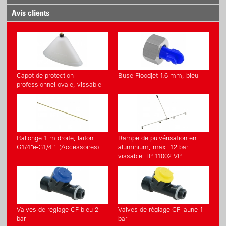
Avis clients
Capot de protection
Buse Floodjet 1.6 mm, bleu
professionnel ovale, vissable
Rallonge 1 m droite, laiton,
Rampe de pulvérisation en
G1/4“e-G1/4“i (Accessoires)
aluminium, max. 12 bar,
vissable, TP 11002 VP
Valves de réglage CF bleu 2
Valves de réglage CF jaune 1
bar
bar