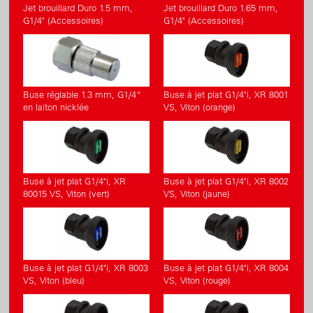
Jet brouillard Duro 1.5 mm,
Jet brouillard Duro 1.65 mm,
G1/4" (Accessoires)
G1/4" (Accessoires)
Buse réglable 1.3 mm, G1/4“
Buse à jet plat G1/4"i, XR 8001
en laiton nicklée
VS, Viton (orange)
Buse à jet plat G1/4"i, XR
Buse à jet plat G1/4"i, XR 8002
80015 VS, Viton (vert)
VS, Viton (jaune)
Buse à jet plat G1/4"i, XR 8003
Buse à jet plat G1/4"i, XR 8004
VS, Viton (bleu)
VS, Viton (rouge)