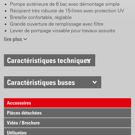
Pompe extérieure de 6 bar, avec démontage simple
Récipient très robuste de 15-litres avec protection UV
Bretelle confortable, réglable
Grande ouverture de remplissage avec filtre
Levier de pompage vissable pour travaux assurés
Pied en acier robuste
lire plus
Robinet revolver en laiton avec filtre intégré
Lance courbée de 50 cm en laiton avec buse à brouillard
en laiton 1.5 mm
Caractéristiques techniques
Grand choix de pièces de rechange et programme
d’équipement
Equipement BBA avec manomètre également livrable
Caractéristiques buses
Accessoires
Pièces détachées
Vidéo / Brochure
Utilisation