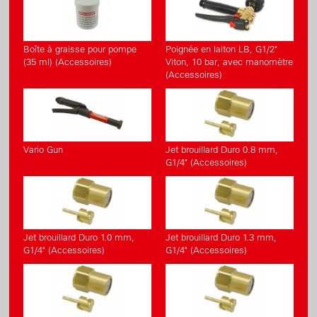
Boîte à graisse pour pompe
Poignée en laiton LB, G1/2"
(35 ml) (Accessoires)
Viton, 10 bar, avec manomètre
(Accessoires)
Vario Gun
Jet brouillard Duro 0.8 mm,
G1/4" (Accessoires)
Jet brouillard Duro 1.0 mm,
Jet brouillard Duro 1.3 mm,
G1/4" (Accessoires)
G1/4" (Accessoires)