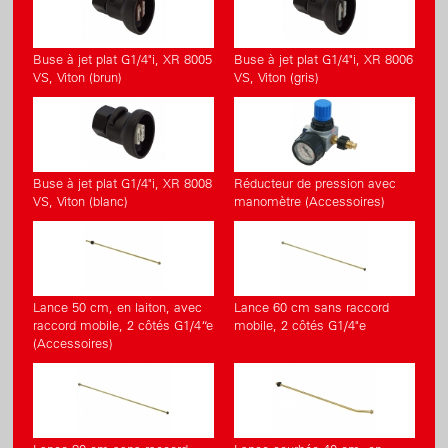
Buse à jet plat G1/4"i, XR 8005
Buse à jet plat G1/4"i, XR 8006
VS, Viton (brun)
VS, Viton (gris)
Buse à jet plat G1/4"i, XR 8008
Réducteur de pression avec
VS, Viton (blanc)
manomètre (Accessoires)
Lance 50 cm, en laiton, avec
Lance 60 cm sans raccord
raccord mobile, 2 côtés G1/4“e
mobile, 2 côtés G1/4"e
(Accessoires)