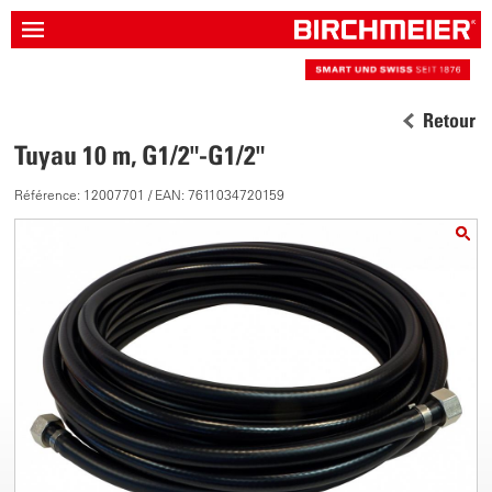
Retour
Tuyau 10 m, G1/2"-G1/2"
Référence: 12007701 / EAN: 7611034720159