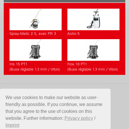
Spray-Matic 2 S, avec PR 3
Astro 5
Iris 15 PT1
Flox 10 PT1
(Buse réglable 1.3 mm / Viton)
(Buse réglable 1.3 mm / Viton)
CONTACT
We use cookies to make our website as user-
friendly as possible. If you continue, we assume
Birchmeier Sprühtechnik AG
that you agree to the use of cookies on this
Im Stetterfeld 1
website. Further information:
Privacy policy
/
5608 Stetten
Imprint
Suisse