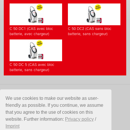
C 50 DC1 (CAS avec bloc
C 50 DC2 (CAS sans bloc
batterie, avec chargeur)
batterie, sans chargeur)
C 50 DC 5 (CAS avec bloc
batterie, sans chargeur)
CONTACT
We use cookies to make our website as user-
friendly as possible. If you continue, we assume
Birchmeier Sprühtechnik AG
that you agree to the use of cookies on this
Im Stetterfeld 1
website. Further information:
Privacy policy
/
5608 Stetten
Imprint
Suisse