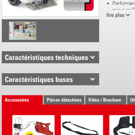
Performanc
min avec 
lire plus
Bloc batte
Temps de p
jusqu'à 62
fonction d
Durée de 
55 < 160 
Caractéristiques techniques
Un excellent
Joints FKM
Caractéristiques buses
chimiques,
Poignée en
acier inox
Accessoires
Pièces détachées
Vidéo / Brochure
Ut
Lance 50 c
jet plat T
Roues rob
Tuyau de 1
Fourreau p