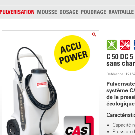
PULVERISATION
MOUSSE
DOSAGE
POUDRAGE
RAVITAILL
C 50 DC 5
sans char
Référence: 1216
Pulvérisat
système CA
de la press
écologique.
Caractérist
Capacité n
Pression de