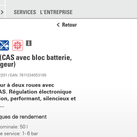
EMENT
SERVICES
DISPERSION
L'ENTREPRISE
PLUS
Retour
 (CAS avec bloc batterie,
geur)
2201 / EAN: 7611034053165
eur à deux roues avec
S. Régulation électronique
ion, performant, silencieux et
..
iques de rendement
ominale: 50 l
 service: 1 - 6 bar