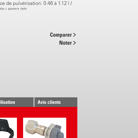
e de pulvérisation: 0.46 à 1.12 l /
TPU 8002 PP
rie: 18 V CAS LiHD / 8.0 Ah
ulvérisation : jusqu'à 22 heures ou
0 l par charge de batterie (en
Comparer
e la pression et des accessoires)
Noter
charge avec chargeur rapide ASC
min
 confort de travail
 (Viton) résistants aux produits
 sans laiton
 plastique avec tige de vanne en
ydable
ilisation
Avis clients
m, en acier inoxydable et buse à
PU 8002 PP
ustes
0 m, grand rayon d’action
our le logement la lance de