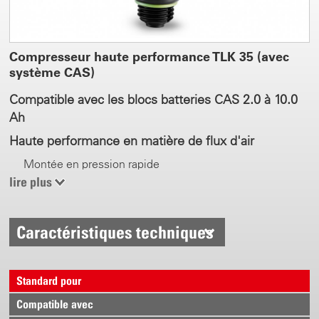
Compresseur haute performance TLK 35 (avec
système CAS)
Compatible avec les blocs batteries CAS 2.0 à 10.0
Ah
Haute performance en matière de flux d'air
Montée en pression rapide
Haute performance en matière de flux d'air
lire plus
Assez d'air pour mousser, saupoudrer et vaporiser
Caractéristiques techniques
0.5 - 3.5 bars pression de travail
Réglable
Affichage de la pression
Standard pour
Compatible avec
CAS Bloc batterie pour changer