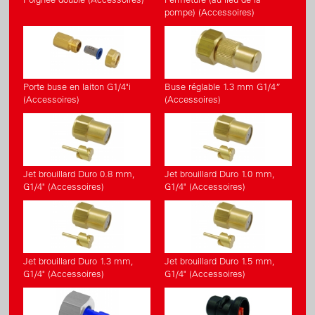
pompe) (Accessoires)
Porte buse en laiton G1/4"i
Buse réglable 1.3 mm G1/4”
(Accessoires)
(Accessoires)
Jet brouillard Duro 0.8 mm,
Jet brouillard Duro 1.0 mm,
G1/4" (Accessoires)
G1/4" (Accessoires)
Jet brouillard Duro 1.3 mm,
Jet brouillard Duro 1.5 mm,
G1/4" (Accessoires)
G1/4" (Accessoires)