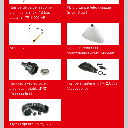
Rampe de pulvérisation en
XL 8 S Lance télescopique
aluminium, max. 12 bar,
(max. 6 bar)
vissable, TP 11002 VP
Mini-Flex
Capot de protection
professionnel ovale, vissable
Raccord avec écrou en
Pompe à batterie 7.4 V, 2.6 Ah
plastique, rotatif, G1/2"
(Accessoires)
(Accessoires)
Tuyeau spiralé 7.5 m, G1/2"i -