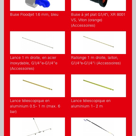
Buse Floodjet 1.6 mm, bleu
Buse à jet plat G1/4"i, XR 8001
VS, Viton (orange)
(Accessoires)
Lance 1 m droite, en acier
Rallonge 1 m droite, laiton,
inoxydable, G1/4”e-G1/4”e
G1/4“e-G1/4“i (Accessoires)
(Accessoires)
Lance télescopique en
Lance télescopique en
aluminium 0.5 - 1 m (max. 6
aluminium 1 - 2 m
bar)