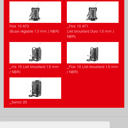
Flox 10 AT3
_Flox 10 AT1
(Buse réglable 1.3 mm / NBR)
(Jet brouillard Duro 1.5 mm /
NBR)
_Iris 15 (Jet brouillard 1.5 mm
_Flox 10 (Jet brouillard 1.5 mm
/ NBR)
/ NBR)
_Senior 20