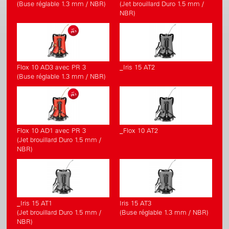
(Buse réglable 1.3 mm / NBR)
(Jet brouillard Duro 1.5 mm /
NBR)
Flox 10 AD3 avec PR 3
_Iris 15 AT2
(Buse réglable 1.3 mm / NBR)
Flox 10 AD1 avec PR 3
_Flox 10 AT2
(Jet brouillard Duro 1.5 mm /
NBR)
_Iris 15 AT1
Iris 15 AT3
(Jet brouillard Duro 1.5 mm /
(Buse réglable 1.3 mm / NBR)
NBR)