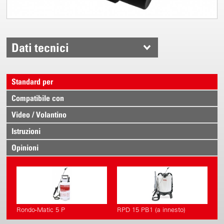
Dati tecnici
Standard per
Compatibile con
Video / Volantino
Istruzioni
Opinioni
Rondo-Matic 5 P
RPD 15 PB1 (a innesto)