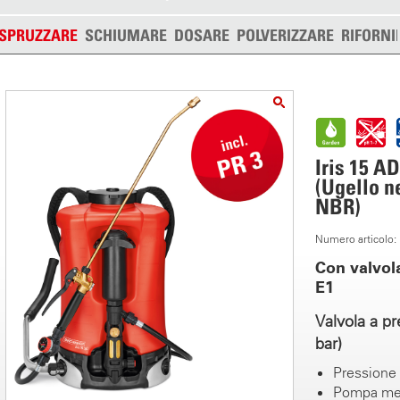
SPRUZZARE
SCHIUMARE
DOSARE
POLVERIZZARE
RIFORNI
Iris 15 A
(Ugello n
NBR)
Numero articolo
Con valvola
E1
Valvola a pr
bar)
Pressione
Pompa m