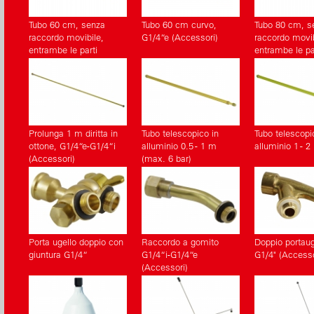
Tubo 60 cm, senza
Tubo 60 cm curvo,
Tubo 80 cm, s
raccordo movibile,
G1/4“e (Accessori)
raccordo movib
entrambe le parti
entrambe le pa
G1/4“e
G1/4“e
Prolunga 1 m diritta in
Tubo telescopico in
Tubo telescopi
ottone, G1/4“e-G1/4“i
alluminio 0.5 - 1 m
alluminio 1 - 2
(Accessori)
(max. 6 bar)
Porta ugello doppio con
Raccordo a gomito
Doppio portau
giuntura G1/4“
G1/4“i-G1/4“e
G1/4" (Accesso
(Accessori)