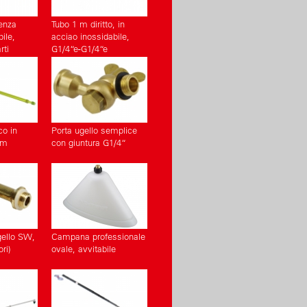
enza
Tubo 1 m diritto, in
ile,
acciao inossidabile,
rti
G1/4“e-G1/4“e
(Accessori)
co in
Porta ugello semplice
 m
con giuntura G1/4“
gello SW,
Campana professionale
ri)
ovale, avvitabile