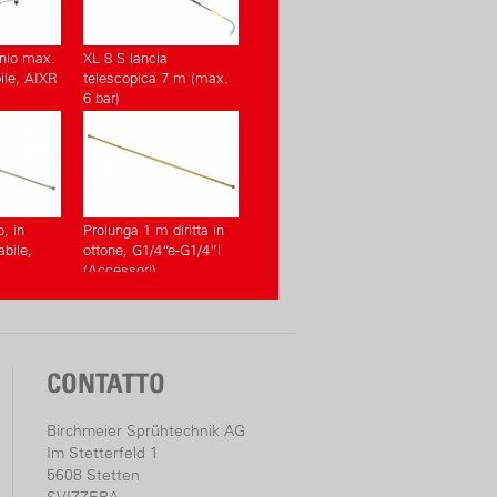
inio max.
XL 8 S lancia
bile, AIXR
telescopica 7 m (max.
6 bar)
o, in
Prolunga 1 m diritta in
bile,
ottone, G1/4“e-G1/4“i
(Accessori)
CONTATTO
Birchmeier Sprühtechnik AG
Im Stetterfeld 1
5608 Stetten