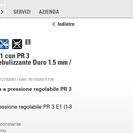
RE
SPARGERE
SERVIZI
ALTRO
AZIENDA
Indietro
D1 con PR 3
ebulizzante Duro 1.5 mm /
: 12102001 / EAN: 7611034011738
 a pressione regolabile PR 3
essione regolabile PR 3 E1 (1-3
 constante
eno