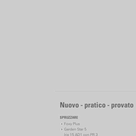
Nuovo - pratico - provato
SPRUZZARE
Foxy Plus
Garden Star 5
Iris 15 AD1 con PR 3