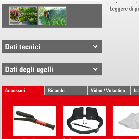
Lavora più
Leggere di p
Meno spru
Ecologico
Ergonomia
Tanica er
Dati tecnici
Cinghie im
a scatto
Nuovo sist
Dati degli ugelli
leva della
Cintura pe
Accessori
Ricambi
Video / Volantino
Is
Leva della
Montabile 
Impugnatur
Posizione 
Acciaio in
Forma ana