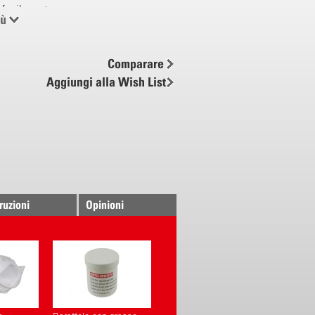
 facilmente
iù
zzi
Comparare
Aggiungi alla Wish List
gonomica
bottite a forma di «S» con sistema
ema di leva della pompa (vedere la
 pompa)
r anca e petto (opzionale)
truzioni
Opinioni
 pompa
a destra e sinistra
a regolabile in lunghezza
di lavoro e parcheggio
ossidabile
tomica, impugnatura confortevole