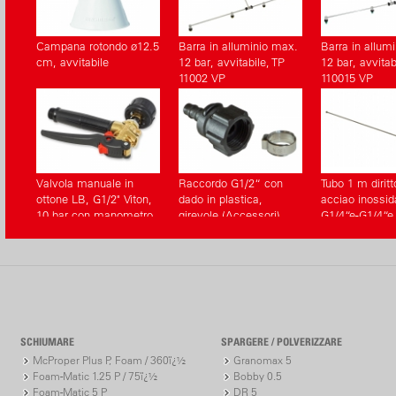
Campana rotondo ø12.5
Barra in alluminio max.
Barra in allum
cm, avvitabile
12 bar, avvitabile, TP
12 bar, avvita
11002 VP
110015 VP
Valvola manuale in
Raccordo G1/2“ con
Tubo 1 m diritt
ottone LB, G1/2" Viton,
dado in plastica,
acciao inossida
10 bar con manometro
girevole (Accessori)
G1/4“e-G1/4“e
(Accessori)
(Accessori)
SCHIUMARE
SPARGERE / POLVERIZZARE
McProper Plus P, Foam / 360ï¿½
Granomax 5
Foam-Matic 1.25 P / 75ï¿½
Bobby 0.5
Foam-Matic 5 P
DR 5