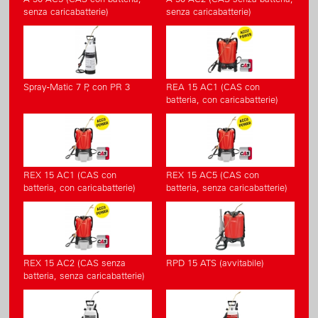
senza caricabatterie)
senza caricabatterie)
Spray-Matic 7 P, con PR 3
REA 15 AC1 (CAS con
batteria, con caricabatterie)
REX 15 AC1 (CAS con
REX 15 AC5 (CAS con
batteria, con caricabatterie)
batteria, senza caricabatterie)
REX 15 AC2 (CAS senza
RPD 15 ATS (avvitabile)
batteria, senza caricabatterie)