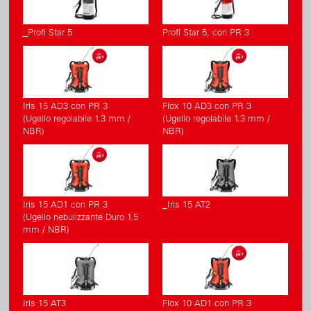
_Profi Star 5
Profi Star 5, con PR 3
Iris 15 AD3 con PR 3
Flox 10 AD3 con PR 3
(Ugello regolabile 1.3 mm /
(Ugello regolabile 1.3 mm /
NBR)
NBR)
Iris 15 AD1 con PR 3
_Iris 15 AT2
(Ugello nebulizzante Duro 1.5
mm / NBR)
Iris 15 AT3
Flox 10 AD1 con PR 3