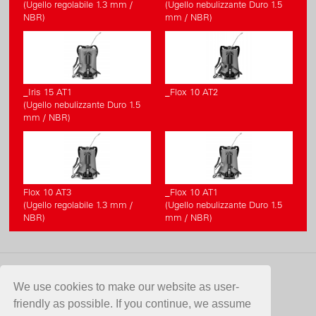
(Ugello regolabile 1.3 mm /
(Ugello nebulizzante Duro 1.5
NBR)
mm / NBR)
_Iris 15 AT1
_Flox 10 AT2
(Ugello nebulizzante Duro 1.5
mm / NBR)
Flox 10 AT3
_Flox 10 AT1
(Ugello regolabile 1.3 mm /
(Ugello nebulizzante Duro 1.5
NBR)
mm / NBR)
CONTATTO
We use cookies to make our website as user-
friendly as possible. If you continue, we assume
Birchmeier Sprühtechnik AG