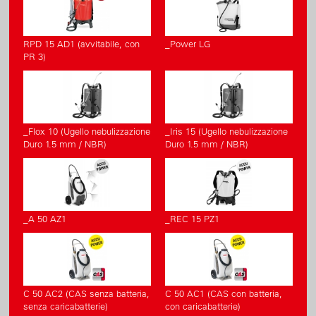
RPD 15 AD1 (avvitabile, con
_Power LG
PR 3)
_Flox 10 (Ugello nebulizzazione
_Iris 15 (Ugello nebulizzazione
Duro 1.5 mm / NBR)
Duro 1.5 mm / NBR)
_A 50 AZ1
_REC 15 PZ1
C 50 AC2 (CAS senza batteria,
C 50 AC1 (CAS con batteria,
senza caricabatterie)
con caricabatterie)