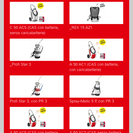
C 50 AC5 (CAS con batteria,
_REX 15 AZ1
senza caricabatterie)
_Profi Star 3
A 50 AC1 (CAS con batteria,
con caricabatterie)
Profi Star 3, con PR 3
Spray-Matic 5 P, con PR 3
A 50 AC5 (CAS con batteria,
A 50 AC2 (CAS senza batteria,