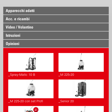
Apparecchi adatti
Acc. e ricambi
Video / Volantino
Istruzioni
Opinioni
_Spray-Matic 10 B
_M 225-20
_M 225-20 con set Profi
_Senior 20