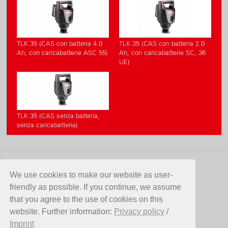
TLK 35 (CAS con batteria 4.0
TLK 35 (CAS con batteria 2.0
Ah, con caricabatterie ASC 55)
Ah, con caricabatterie SC, 36
UE)
TLK 35 (CAS senza batteria,
senza caricabatteria)
CONTATTO
We use cookies to make our website as user-
friendly as possible. If you continue, we assume
Birchmeier Sprühtechnik AG
that you agree to the use of cookies on this
Im Stetterfeld 1
website. Further information:
Privacy policy
/
5608 Stetten
Imprint
SVIZZERA