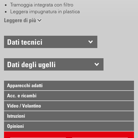
Tramoggia integrata con filtro
Leggera impugnatura in plastica
Tubo in ottone 50 cm
Leggere di più
Ugello regolabile in ottone
Ansa combinata con supporto per tubo
Semplice sistema ad incastro
Dati tecnici
Con tracolla
Dati degli ugelli
Apparecchi adatti
Acc. e ricambi
Video / Volantino
Istruzioni
Opinioni