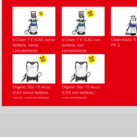
e-Clean 7 E (CAS senza
e-Clean 7 E (CAS con
Clean-Matic 5 
batteria, senza
batteria, con
PR 3
caricabatterie)
caricabatterie)
Organic Star 15 Accu
Organic Star 15 Accu
(CAS senza batteria,
(CAS con batteria /
senza caricabatterie)
caricabatterie)