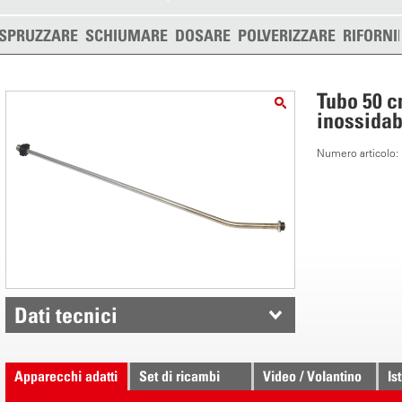
SPRUZZARE
SCHIUMARE
DOSARE
POLVERIZZARE
RIFORNI
Tubo 50 c
inossida
Numero articolo
Dati tecnici
Apparecchi adatti
Set di ricambi
Video / Volantino
Is