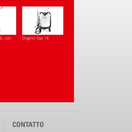
E, con
Organic Star 15
CONTATTO