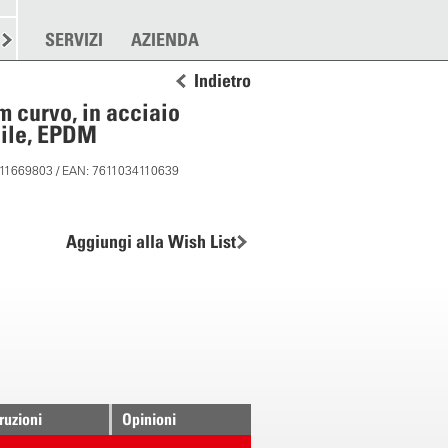
RE
SPARGERE
SERVIZI
ALTRO
AZIENDA
Indietro
m curvo, in acciaio
bile, EPDM
: 11669803 / EAN: 7611034110639
Aggiungi alla Wish List
truzioni
Opinioni