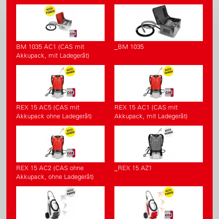
BM 1035 AC1 (CAS mit
_BM 1035
Akkupack, mit Ladegerät)
REX 15 AC5 (CAS mit
REX 15 AC1 (CAS mit
Akkupack ohne Ladegerät)
Akkupack, mit Ladegerät)
REX 15 AC2 (CAS ohne
_REX 15 AZ1
Akkupack, ohne Ladegerät)