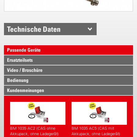
Technische Daten
Passende Geräte
Ersatzteilsets
Video / Broschüre
Bedienung
Kundenmeinungen
BM 1035 AC2 (CAS ohne
BM 1035 AC5 (CAS mit
Akkupack, ohne Ladegerät)
Akkupack, ohne Ladegerät)