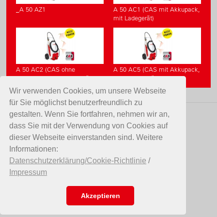
_A 50 AZ1
A 50 AC1 (CAS mit Akkupack,
mit Ladegerät)
A 50 AC2 (CAS ohne
A 50 AC5 (CAS mit Akkupack,
Akkupack, ohne Ladegerät)
ohne Ladegerät)
Wir verwenden Cookies, um unsere Webseite
für Sie möglichst benutzerfreundlich zu
gestalten. Wenn Sie fortfahren, nehmen wir an,
KONTAKT
dass Sie mit der Verwendung von Cookies auf
dieser Webseite einverstanden sind. Weitere
Birchmeier Sprühtechnik AG
Informationen:
Im Stetterfeld 1
Datenschutzerklärung/Cookie-Richtlinie
/
5608 Stetten
Impressum
Schweiz
Telefon +41 56 485 81 81
E-Mail
info@birchmeier.com
Akzeptieren