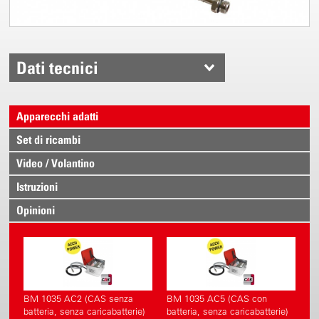
Dati tecnici
Apparecchi adatti
Set di ricambi
Video / Volantino
Istruzioni
Opinioni
BM 1035 AC2 (CAS senza
BM 1035 AC5 (CAS con
batteria, senza caricabatterie)
batteria, senza caricabatterie)