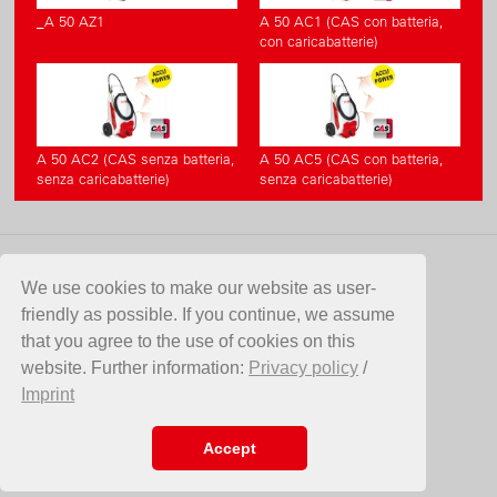
_A 50 AZ1
A 50 AC1 (CAS con batteria,
con caricabatterie)
A 50 AC2 (CAS senza batteria,
A 50 AC5 (CAS con batteria,
senza caricabatterie)
senza caricabatterie)
CONTATTO
We use cookies to make our website as user-
friendly as possible. If you continue, we assume
Birchmeier Sprühtechnik AG
that you agree to the use of cookies on this
Im Stetterfeld 1
website. Further information:
Privacy policy
/
5608 Stetten
Imprint
SVIZZERA
Telefono +41 56 485 81 81
E-Mail
info@birchmeier.com
Accept