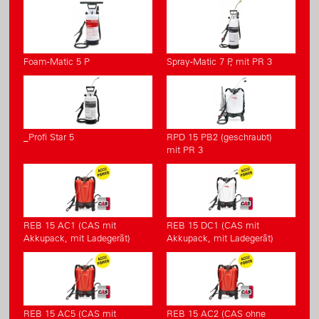
Foam-Matic 5 P
Spray-Matic 7 P, mit PR 3
_Profi Star 5
RPD 15 PB2 (geschraubt)
mit PR 3
REB 15 AC1 (CAS mit
REB 15 DC1 (CAS mit
Akkupack, mit Ladegerät)
Akkupack, mit Ladegerät)
REB 15 AC5 (CAS mit
REB 15 AC2 (CAS ohne