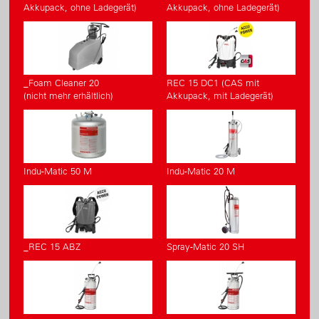
Akkupack, ohne Ladegerät)
Akkupack, ohne Ladegerät)
_Foam Cleaner 20
REC 15 DC1 (CAS mit
(nicht mehr erhältlich)
Akkupack, mit Ladegerät)
Indu-Matic 50 M
Indu-Matic 20 M
_REC 15 ABZ
Spray-Matic 20 SH