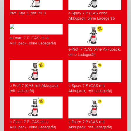
Profi Star 5, mit PR 3
e-Spray 7 P (CAS ohne
Akkupack, ohne Ladegerät)
e-Foam 7 P (CAS ohne
Akkupack, ohne Ladegerät)
e-Profi 7 (CAS ohne Akkupack,
ohne Ladegerät)
e-Profi 7 (CAS mit Akkupack,
e-Spray 7 P (CAS mit
mit Ladegerät)
Akkupack, mit Ladegerät)
e-Clean 7 P (CAS ohne
e-Foam 7 P (CAS mit
Akkupack, ohne Ladegerät)
Akkupack, mit Ladegerät)