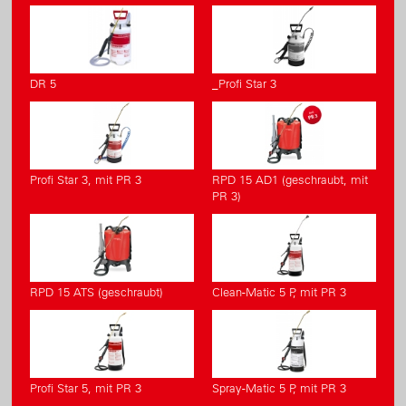
DR 5
_Profi Star 3
Profi Star 3, mit PR 3
RPD 15 AD1 (geschraubt, mit
PR 3)
RPD 15 ATS (geschraubt)
Clean-Matic 5 P, mit PR 3
Profi Star 5, mit PR 3
Spray-Matic 5 P, mit PR 3