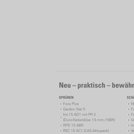
Neu – praktisch – bewähr
SPRÜHEN
SCH
Foxy Plus
M
Garden Star 5
F
Iris 15 AD1 mit PR 3
F
(Duro-Nebeldüse 1.5 mm / NBR)
V
RPD 15 ABR
I
REC 15 AC1 (CAS Akkupack)
V