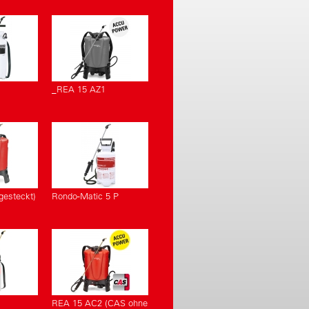
_REA 15 AZ1
esteckt)
Rondo-Matic 5 P
REA 15 AC2 (CAS ohne