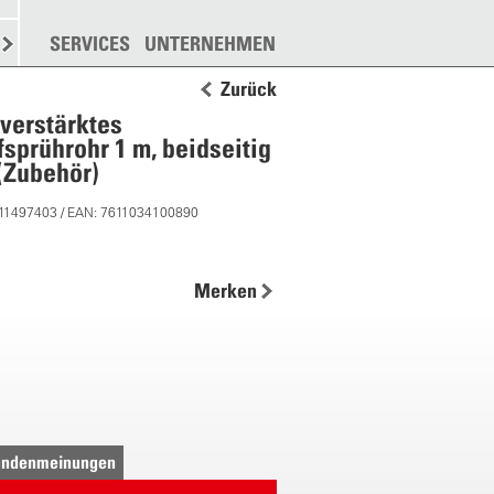
N
STREUEN
SERVICES
WEITERE
UNTERNEHMEN
Zurück
verstärktes
fsprührohr 1 m, beidseitig
(Zubehör)
 11497403 / EAN: 7611034100890
Merken
ndenmeinungen