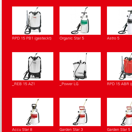
RPD 15 PB1 (gesteckt)
Organic Star 5
Astro 5
_REB 15 AZ1
_Power LG
RPD 15 ABR (g
Accu Star 8
Garden Star 3
Garden Star 5