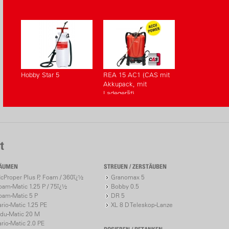
Hobby Star 5
REA 15 AC1 (CAS mit
Akkupack, mit
Ladegerät)
t
ÄUMEN
STREUEN / ZERSTÄUBEN
cProper Plus P, Foam / 360ï¿½
Granomax 5
oam-Matic 1.25 P / 75ï¿½
Bobby 0.5
oam-Matic 5 P
DR 5
ario-Matic 1.25 PE
XL 8 D Teleskop-Lanze
ndu-Matic 20 M
ario-Matic 2.0 PE