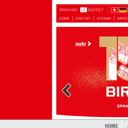
SPRACHEN
DE
EN
FR
IT
HOME
KONTAKT
SITEMAP
IMPR
mehr
mehr
HOME