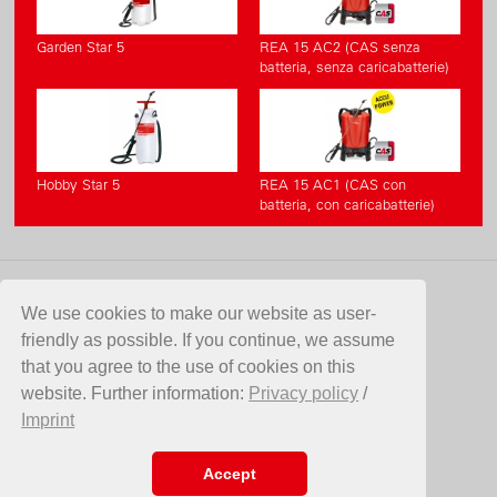
Garden Star 5
REA 15 AC2 (CAS senza
batteria, senza caricabatterie)
Hobby Star 5
REA 15 AC1 (CAS con
batteria, con caricabatterie)
CONTATTO
We use cookies to make our website as user-
friendly as possible. If you continue, we assume
Birchmeier Sprühtechnik AG
that you agree to the use of cookies on this
Im Stetterfeld 1
website. Further information:
Privacy policy
/
5608 Stetten
Imprint
SVIZZERA
Telefono +41 56 485 81 81
E-Mail
info@birchmeier.com
Accept