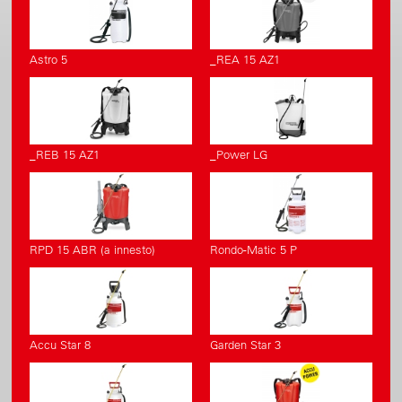
Astro 5
_REA 15 AZ1
_REB 15 AZ1
_Power LG
RPD 15 ABR (a innesto)
Rondo-Matic 5 P
Accu Star 8
Garden Star 3