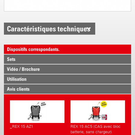
Caractéristiques techniques
Dispositifs correspondants.
Sets
Vidéo / Brochure
Utilisation
Avis clients
_REX 15 AZ1
REX 15 AC5 (CAS avec bloc
batterie, sans chargeur)