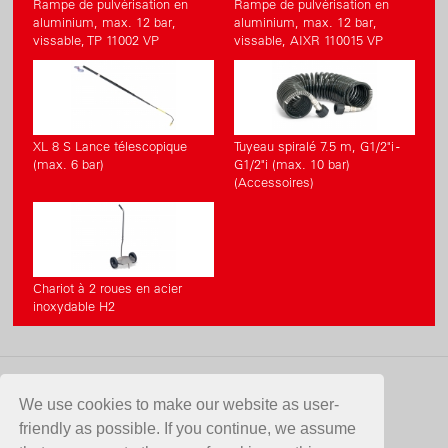
Rampe de pulvérisation en
Rampe de pulvérisation en
aluminium, max. 12 bar,
aluminium, max. 12 bar,
vissable, TP 11002 VP
vissable, AIXR 110015 VP
XL 8 S Lance télescopique
Tuyeau spiralé 7.5 m, G1/2"i -
(max. 6 bar)
G1/2"i (max. 10 bar)
(Accessoires)
Chariot à 2 roues en acier
inoxydable H2
CONTACT
We use cookies to make our website as user-
friendly as possible. If you continue, we assume
Birchmeier Sprühtechnik AG