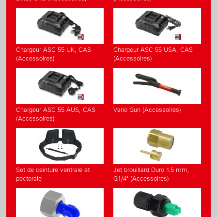
Chargeur ASC 55 UK, CAS
Chargeur ASC 55 USA, CAS
(Accessoires)
(Accessoires)
Chargeur ASC 55 AUS, CAS
Vario Gun (Accessoires)
(Accessoires)
Set de ceinture ventrale et
Jet brouillard Duro 1.5 mm,
pectorale
G1/4" (Accessoires)