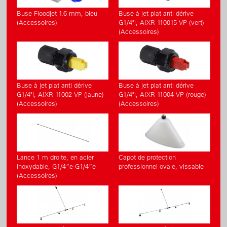
Buse Floodjet 1.6 mm, bleu
Buse à jet plat anti dérive
(Accessoires)
G1/4"i, AIXR 110015 VP (vert)
(Accessoires)
Buse à jet plat anti dérive
Buse à jet plat anti dérive
G1/4"i, AIXR 11002 VP (jaune)
G1/4"i, AIXR 11004 VP (rouge)
(Accessoires)
(Accessoires)
Lance 1 m droite, en acier
Capot de protection
inoxydable, G1/4”e-G1/4”e
professionnel ovale, vissable
(Accessoires)