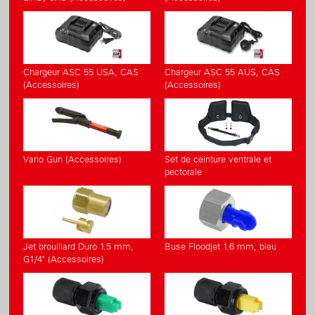
Chargeur ASC 55 USA, CAS
Chargeur ASC 55 AUS, CAS
(Accessoires)
(Accessoires)
Vario Gun (Accessoires)
Set de ceinture ventrale et
pectorale
Jet brouillard Duro 1.5 mm,
Buse Floodjet 1.6 mm, bleu
G1/4" (Accessoires)