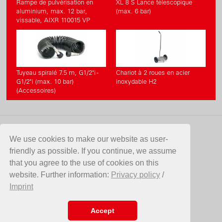
Rampe de pulvérisation en
XL 8 S Lance télescopique
aluminium, max. 12 bar,
(max. 6 bar)
vissable, AIXR 110015 VP
Tuyeau spiralé 7.5 m, G1/2"i -
Chariot à 2 roues en acier
G1/2"i (max. 10 bar)
inoxydable H2
(Accessoires)
CONTACT
We use cookies to make our website as user-
friendly as possible. If you continue, we assume
Birchmeier Sprühtechnik AG
that you agree to the use of cookies on this
Im Stetterfeld 1
website. Further information:
Privacy policy
/
5608 Stetten
Imprint
Suisse
Telefon +41 56 485 81 81
E-Mail
info@birchmeier.com
Accept