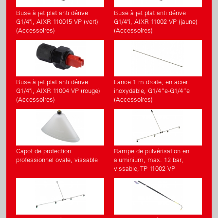
Buse à jet plat anti dérive
Buse à jet plat anti dérive
G1/4"i, AIXR 110015 VP (vert)
G1/4"i, AIXR 11002 VP (jaune)
(Accessoires)
(Accessoires)
Buse à jet plat anti dérive
Lance 1 m droite, en acier
G1/4"i, AIXR 11004 VP (rouge)
inoxydable, G1/4”e-G1/4”e
(Accessoires)
(Accessoires)
Capot de protection
Rampe de pulvérisation en
professionnel ovale, vissable
aluminium, max. 12 bar,
vissable, TP 11002 VP