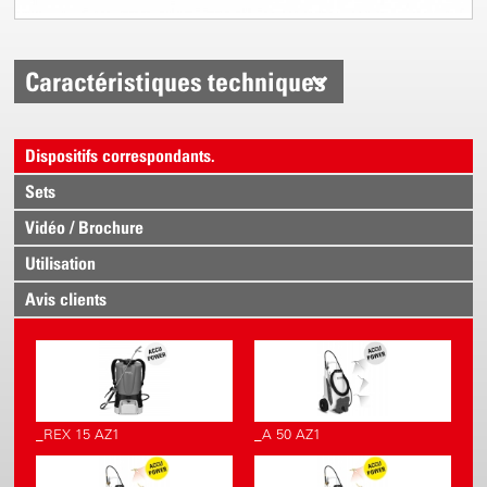
Caractéristiques techniques
Dispositifs correspondants.
Sets
Vidéo / Brochure
Utilisation
Avis clients
_REX 15 AZ1
_A 50 AZ1