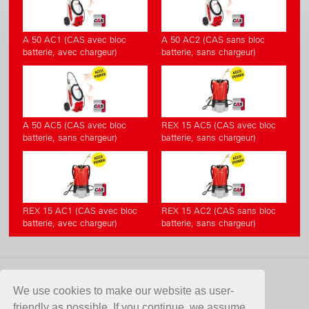
A 50 AC1 (CAS avec bloc
A 50 AC2 (CAS sans bloc
batterie, avec chargeur)
batterie, sans chargeur)
A 50 AC5 (CAS avec bloc
REX 15 AC5 (CAS avec bloc
batterie, sans chargeur)
batterie, sans chargeur)
REX 15 AC1 (CAS avec bloc
REX 15 AC2 (CAS sans bloc
batterie, avec chargeur)
batterie, sans chargeur)
CONTACT
We use cookies to make our website as user-
friendly as possible. If you continue, we assume