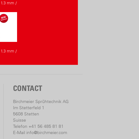
 1.3 mm /
 1.3 mm /
CONTACT
Birchmeier Sprühtechnik AG
Im Stetterfeld 1
5608 Stetten
Suisse
Telefon +41 56 485 81 81
E-Mail
info@birchmeier.com