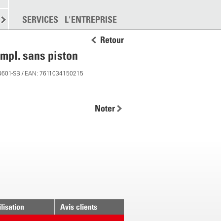
EMENT
SERVICES
DISPERSION
L'ENTREPRISE
PLUS
Retour
pl. sans piston
4601-SB / EAN: 7611034150215
Noter
ilisation
Avis clients