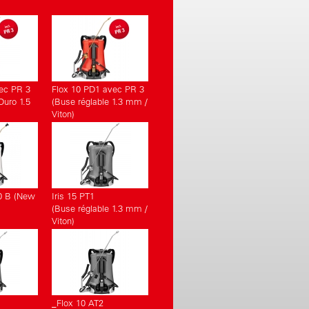
vec PR 3
Flox 10 PD1 avec PR 3
 Duro 1.5
(Buse réglable 1.3 mm /
Viton)
0 B (New
Iris 15 PT1
(Buse réglable 1.3 mm /
Viton)
_Flox 10 AT2