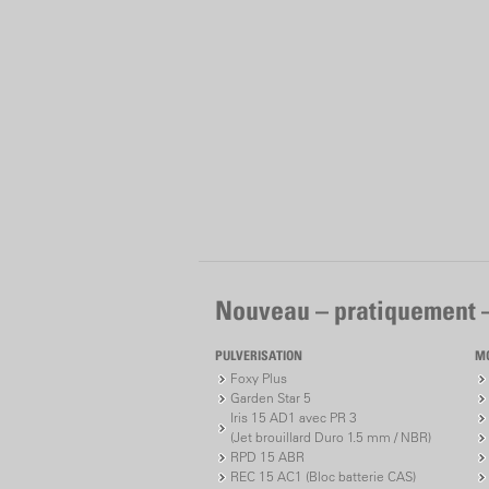
Nouveau – pratiquement 
PULVERISATION
M
Foxy Plus
Garden Star 5
Iris 15 AD1 avec PR 3
(Jet brouillard Duro 1.5 mm / NBR)
RPD 15 ABR
REC 15 AC1 (Bloc batterie CAS)