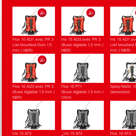
correspondants.
Flox 10 AD1 avec PR 3
Iris 15 AD3 avec PR 3
Iris 15 AD1 a
(Jet brouillard Duro 1.5
(Buse réglable 1.3 mm /
(Jet brouillard
mm / NBR)
NBR)
mm / NBR)
Flox 10 AD3 avec PR 3
Flox 10 PT1
Spray-Matic 1
(Buse réglable 1.3 mm /
(Buse réglable 1.3 mm /
Generation)
NBR)
Viton)
Iris 15 AT3
_Iris 15 AT2
Flox 10 AT3