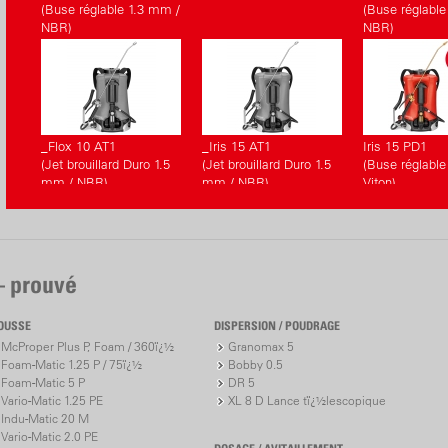
(Buse réglable 1.3 mm /
(Buse réglable
NBR)
NBR)
_Flox 10 AT1
_Iris 15 AT1
Iris 15 PD1
(Jet brouillard Duro 1.5
(Jet brouillard Duro 1.5
(Buse réglable
mm / NBR)
mm / NBR)
Viton)
– prouvé
OUSSE
DISPERSION / POUDRAGE
McProper Plus P, Foam / 360ï¿½
Granomax 5
Foam-Matic 1.25 P / 75ï¿½
Bobby 0.5
Foam-Matic 5 P
DR 5
Vario-Matic 1.25 PE
XL 8 D Lance tï¿½lescopique
Indu-Matic 20 M
Vario-Matic 2.0 PE