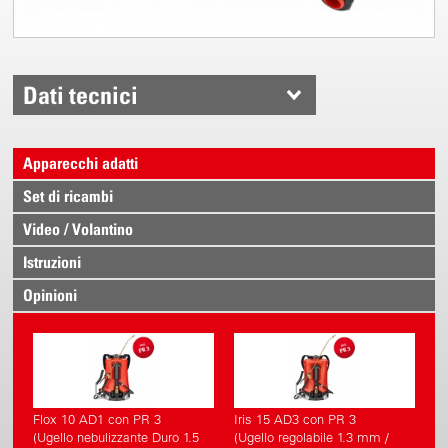
Dati tecnici
Apparecchi adatti
Set di ricambi
Video / Volantino
Istruzioni
Opinioni
Flox 10 AD1 con PR 3
Iris 15 AD3 con PR 3
(Ugello nebulizzante Duro 1.5
(Ugello regolabile 1.3 mm /