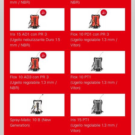
mm / NBR)
NBR)
Iris 15 AD1 con PR 3
Flox 10 PD1 con PR 3
(Ugello nebulizzante Duro 1.5
(Ugello regolabile 1.3 mm /
mm / NBR)
Viton)
Flox 10 AD3 con PR 3
Flox 10 PT1
(Ugello regolabile 1.3 mm /
(Ugello regolabile 1.3 mm /
NBR)
Viton)
Spray-Matic 10 B (New
Iris 15 PT1
Generation)
(Ugello regolabile 1.3 mm /
Viton)