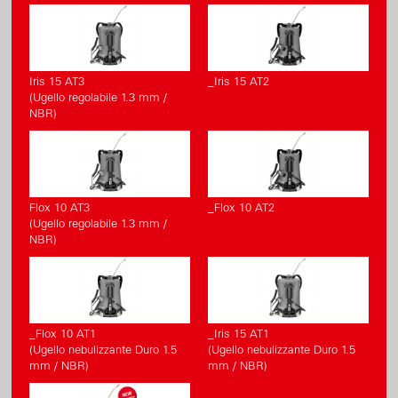
Iris 15 AT3
_Iris 15 AT2
(Ugello regolabile 1.3 mm /
NBR)
Flox 10 AT3
_Flox 10 AT2
(Ugello regolabile 1.3 mm /
NBR)
_Flox 10 AT1
_Iris 15 AT1
(Ugello nebulizzante Duro 1.5
(Ugello nebulizzante Duro 1.5
mm / NBR)
mm / NBR)