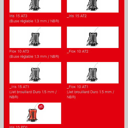
Iris 15 AT3
_Iris 15 AT2
(Buse réglable 1.3 mm / NBR)
Flox 10 AT3
_Flox 10 AT2
(Buse réglable 1.3 mm / NBR)
_Iris 15 AT1
_Flox 10 AT1
(Jet brouillard Duro 1.5 mm /
(Jet brouillard Duro 1.5 mm /
NBR)
NBR)
Iris 15 PD1