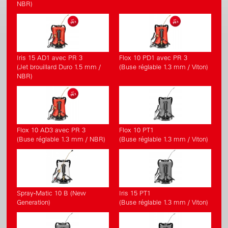
NBR)
Iris 15 AD1 avec PR 3
Flox 10 PD1 avec PR 3
(Jet brouillard Duro 1.5 mm /
(Buse réglable 1.3 mm / Viton)
NBR)
Flox 10 AD3 avec PR 3
Flox 10 PT1
(Buse réglable 1.3 mm / NBR)
(Buse réglable 1.3 mm / Viton)
Spray-Matic 10 B (New
Iris 15 PT1
Generation)
(Buse réglable 1.3 mm / Viton)