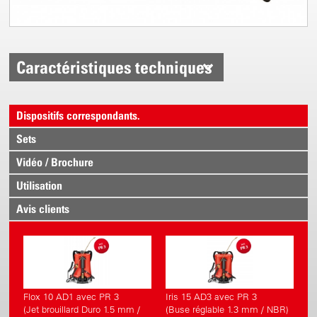
Caractéristiques techniques
Dispositifs correspondants.
Sets
Vidéo / Brochure
Utilisation
Avis clients
Flox 10 AD1 avec PR 3
Iris 15 AD3 avec PR 3
(Jet brouillard Duro 1.5 mm /
(Buse réglable 1.3 mm / NBR)