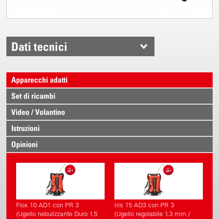
Dati tecnici
Apparecchi adatti
Set di ricambi
Video / Volantino
Istruzioni
Opinioni
Flox 10 AD1 con PR 3
Iris 15 AD3 con PR 3
(Ugello nebulizzante Duro 1.5
(Ugello regolabile 1.3 mm /