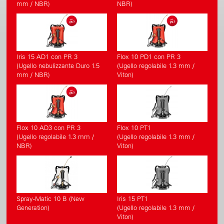
mm / NBR)
NBR)
Iris 15 AD1 con PR 3
Flox 10 PD1 con PR 3
(Ugello nebulizzante Duro 1.5
(Ugello regolabile 1.3 mm /
mm / NBR)
Viton)
Flox 10 AD3 con PR 3
Flox 10 PT1
(Ugello regolabile 1.3 mm /
(Ugello regolabile 1.3 mm /
NBR)
Viton)
Spray-Matic 10 B (New
Iris 15 PT1
Generation)
(Ugello regolabile 1.3 mm /
Viton)