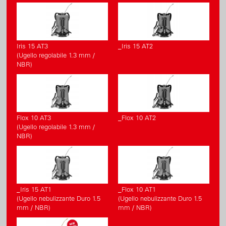
Iris 15 AT3
_Iris 15 AT2
(Ugello regolabile 1.3 mm /
NBR)
Flox 10 AT3
_Flox 10 AT2
(Ugello regolabile 1.3 mm /
NBR)
_Iris 15 AT1
_Flox 10 AT1
(Ugello nebulizzante Duro 1.5
(Ugello nebulizzante Duro 1.5
mm / NBR)
mm / NBR)