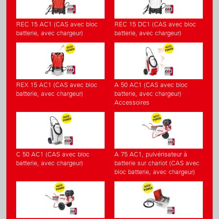
REC 15 AC1 (CAS avec bloc
REC 15 DC1 (CAS avec bloc
batterie, avec chargeur)
batterie, avec chargeur)
REX 15 AC1 (CAS avec bloc
A 50 AC1 (CAS avec bloc
batterie, avec chargeur)
batterie, avec chargeur)
Accessoires
C 50 AC1 (CAS avec bloc
A 75 AC1, pulvérisateur à
batterie, avec chargeur)
batterie sur chariot (CAS avec
bloc batterie, avec chargeur)