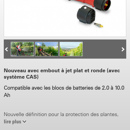
Nouveau avec embout à jet plat et ronde (avec
système CAS)
Compatible avec les blocs de batteries de 2.0 à 10.0
Ah
Nouvelle définition pour la protection des plantes,
grâce à la pulvérisation par flux d’air avec distribution
lire plus
pressurisée du liquide. La nouvelle technologie de