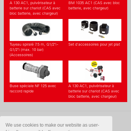
A 130 AC1, pulvérisateur à
BM 1035 AC1 (CAS avec bloc
batterie sur chariot (CAS avec
batterie, avec chargeur)
bloc batterie, avec chargeur)
Tuyeau spiralé 7.5 m, G1/2"i -
Set d'accessoires pour jet plat
G1/2"i (max. 10 bar)
(Accessoires)
Buse spéciale NF 125 avec
A 130 AC1, pulvérisateur à
raccord rapide
batterie sur chariot (CAS avec
bloc batterie, avec chargeur)
CONTACT
We use cookies to make our website as user-