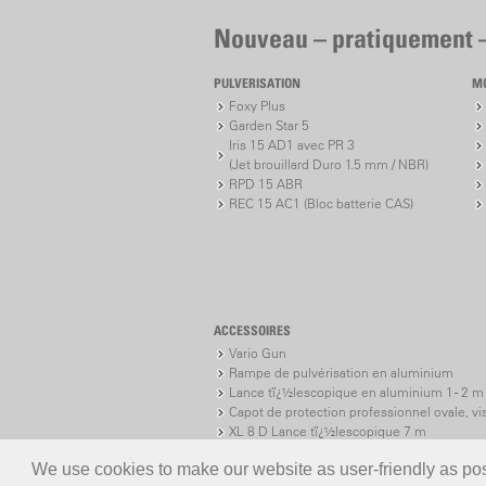
Nouveau – pratiquement 
PULVERISATION
M
Foxy Plus
Garden Star 5
Iris 15 AD1 avec PR 3
(Jet brouillard Duro 1.5 mm / NBR)
RPD 15 ABR
REC 15 AC1 (Bloc batterie CAS)
ACCESSOIRES
Vario Gun
Rampe de pulvérisation en aluminium
Lance tï¿½lescopique en aluminium 1 - 2 m
Capot de protection professionnel ovale, vi
XL 8 D Lance tï¿½lescopique 7 m
XL 8 S Lance tï¿½lescopique 7 m
We use cookies to make our website as user-friendly as poss