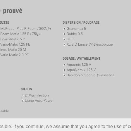
– prouvé
OUSSE
DISPERSION / POUDRAGE
McProper Plus P, Foam / 360ï¿½
Granomax 5
Foam-Matic 1.25 P / 75ï¿½
Bobby 0.5
Foam-Matic 5 P
DR 5
Vario-Matic 1.25 PE
XL 8 D Lance tï¿½lescopique
Indu-Matic 20 M
Vario-Matic 2.0 PE
DOSAGE / AVITAILLEMENT
Aquamix 1.25 V
AquaNemix 1.25 V
Rapidon 6 bidon dï¿½essence
SUJETS
Dï¿½sinfection
Ligne Accu-Power
ssable
ible. If you continue, we assume that you agree to the use of c