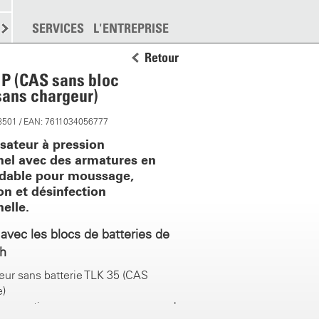
EMENT
SERVICES
DISPERSION
L'ENTREPRISE
PLUS
Retour
 P (CAS sans bloc
 sans chargeur)
8501 / EAN: 7611034056777
isateur à pression
nel avec des armatures en
ydable pour moussage,
on et désinfection
elle.
avec les blocs de batteries de
Ah
ur sans batterie TLK 35 (CAS
e)
tion continue sans pompage manuel