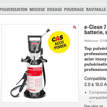
PULVERISATION
MOUSSE
DOSAGE
POUDRAGE
RAVITAILL
e-Clean 7
batterie,
Référence: 1219
Top pulvér
profession
acier inox
pulvérisati
professionn
Compatible 
2.0 à 10.0 
Compresse
compatibl
Pulvérisa
lire plus