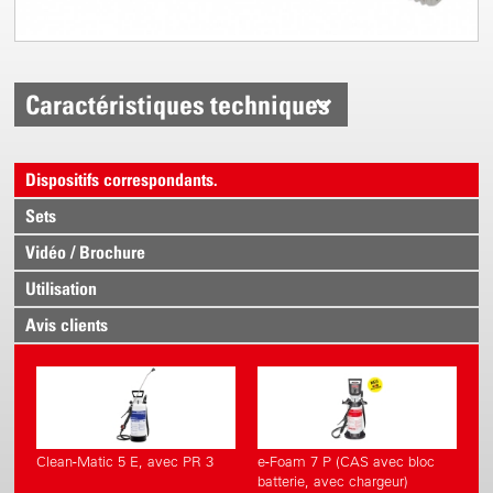
Caractéristiques techniques
Dispositifs correspondants.
Sets
Vidéo / Brochure
Utilisation
Avis clients
Clean-Matic 5 E, avec PR 3
e-Foam 7 P (CAS avec bloc
batterie, avec chargeur)