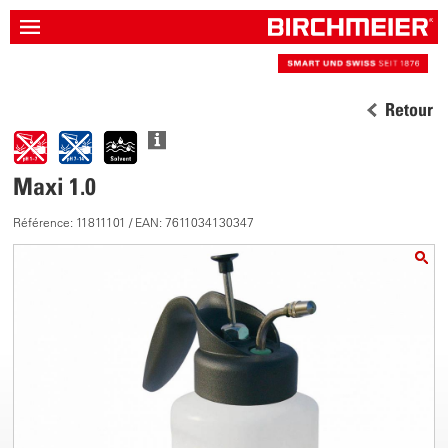
Retour
Maxi 1.0
Référence: 11811101 / EAN: 7611034130347