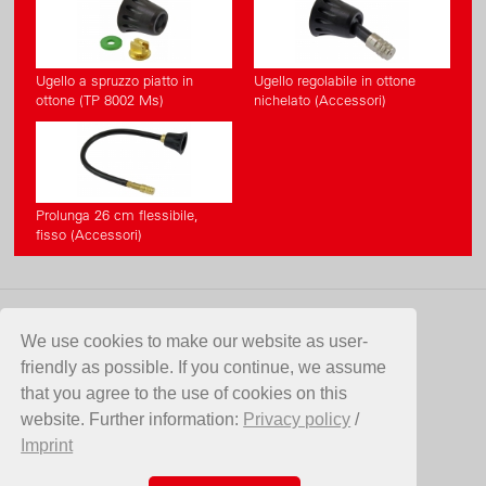
Ugello a spruzzo piatto in
Ugello regolabile in ottone
ottone (TP 8002 Ms)
nichelato (Accessori)
Prolunga 26 cm flessibile,
fisso (Accessori)
CONTATTO
We use cookies to make our website as user-
friendly as possible. If you continue, we assume
Birchmeier Sprühtechnik AG
that you agree to the use of cookies on this
Im Stetterfeld 1
website. Further information:
Privacy policy
/
5608 Stetten
Imprint
SVIZZERA
Telefono +41 56 485 81 81