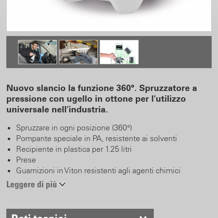
Nuovo slancio la funzione 360°. Spruzzatore a
pressione con ugello in ottone per l'utilizzo
universale nell'industria.
Spruzzare in ogni posizione (360°)
Pompante speciale in PA, resistente ai solventi
Recipiente in plastica per 1.25 litri
Prese
Guarnizioni in Viton resistenti agli agenti chimici
Valvola di sicurezza e blocca-tasto
Leggere di più
Pompa manuale efficiente ed ergonomica con 3 bar
Grande apertura di riempimento
Ugello regolabile in ottone, posizionabile in ogni