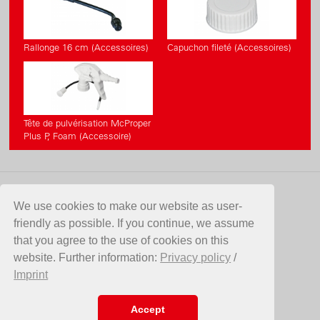
Rallonge 16 cm (Accessoires)
Capuchon fileté (Accessoires)
Tête de pulvérisation McProper
Plus P, Foam (Accessoire)
CONTACT
We use cookies to make our website as user-
friendly as possible. If you continue, we assume
Birchmeier Sprühtechnik AG
that you agree to the use of cookies on this
Im Stetterfeld 1
website. Further information:
Privacy policy
/
5608 Stetten
Imprint
Suisse
Telefon +41 56 485 81 81
E-Mail
info@birchmeier.com
Accept