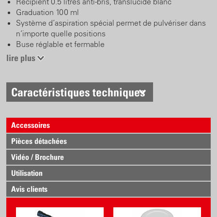
Récipient 0.5 litres anti-bris, translucide blanc
Graduation 100 ml
Système d’aspiration spécial permet de pulvériser dans
n’importe quelle positions
Buse réglable et fermable
Pression du piston jusqu’à 15 bars
lire plus
Tête de pulvérisation robuste avec large soutien de main
Appareil pour utilisations multiples et pour remplissage
fréquent
Caractéristiques techniques
Accessoires
Pièces détachées
Vidéo / Brochure
Utilisation
Avis clients