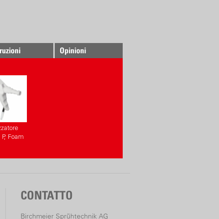
truzioni
Opinioni
zzatore
 P, Foam
CONTATTO
Birchmeier Sprühtechnik AG