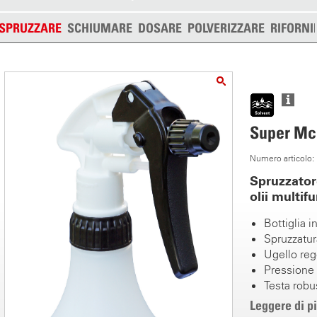
SPRUZZARE
SCHIUMARE
DOSARE
POLVERIZZARE
RIFORNI
Super McP
Numero articolo
Spruzzator
olii multif
Bottiglia in
Spruzzatur
Ugello reg
Pressione 
Testa rob
impugnatu
Leggere di p
Recipiente 