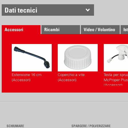
Dati tecnici
Accessori
Ricambi
Video / Volantino
Is
Estensione 16 cm
Coperchio a vite
Testa per spru
(Accessori)
(Accessori)
McProper Plus
(Accessori)
SCHIUMARE
SPARGERE / POLVERIZZARE