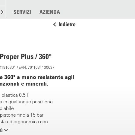
RE
SPARGERE
SERVIZI
ALTRO
AZIENDA
Indietro
roper Plus / 360°
: 11916301 / EAN: 7611034130637
e 360° a mano resistente agli
unzionali e minerali.
 plastica 0.5 l
a in qualunque posizione
olabile
pistone fino a 15 bar
usta ed ergonomica con
ra lunga
iù
riutilizzabile