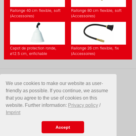
Rallonge 40 cm flexible, soft
Rallonge 80 cm flexible, soft
(Accessoires)
(Accessoires)
Capot de protection ronde,
Rallonge 26 cm flexible, fix
ø12.5 cm, enfichable
(Accessoires)
CONTACT
We use cookies to make our website as user-
friendly as possible. If you continue, we assume
Birchmeier Sprühtechnik AG
that you agree to the use of cookies on this
Im Stetterfeld 1
website. Further information:
Privacy policy
/
5608 Stetten
Imprint
Suisse
Telefon +41 56 485 81 81
E-Mail
info@birchmeier.com
Accept