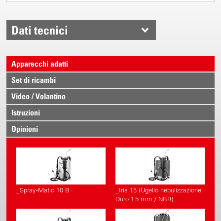
Dati tecnici
Apparecchi adatti
Set di ricambi
Video / Volantino
Istruzioni
Opinioni
_Spray-Matic 10 B
_Iris 15 (Ugello nebulizzazione
Duro 1.5 mm / NBR)