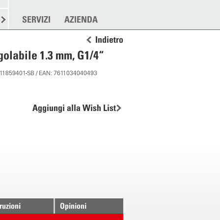
RE
SPARGERE
SERVIZI
ALTRO
AZIENDA
Indietro
golabile 1.3 mm, G1/4“
: 11859401-SB / EAN: 7611034040493
Aggiungi alla Wish List
truzioni
Opinioni