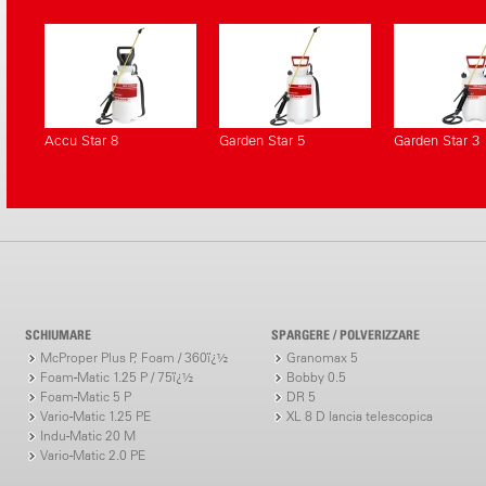
Accu Star 8
Garden Star 5
Garden Star 3
SCHIUMARE
SPARGERE / POLVERIZZARE
McProper Plus P, Foam / 360ï¿½
Granomax 5
Foam-Matic 1.25 P / 75ï¿½
Bobby 0.5
Foam-Matic 5 P
DR 5
Vario-Matic 1.25 PE
XL 8 D lancia telescopica
Indu-Matic 20 M
Vario-Matic 2.0 PE