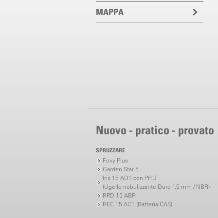
MAPPA
Nuovo - pratico - provato
SPRUZZARE
Foxy Plus
Garden Star 5
Iris 15 AD1 con PR 3
(Ugello nebulizzante Duro 1.5 mm / NBR)
RPD 15 ABR
REC 15 AC1 (Batteria CAS)