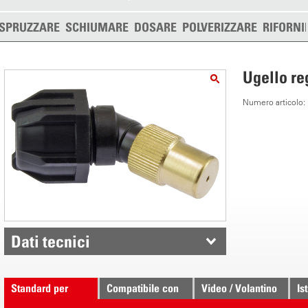
SPRUZZARE
SCHIUMARE
DOSARE
POLVERIZZARE
RIFORNI
Ugello re
Numero articolo
Dati tecnici
Standard per
Compatibile con
Video / Volantino
Is