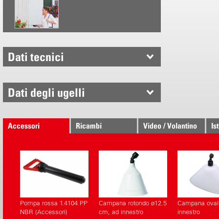
Recipiente 
litri
Filtro di r
Tubo di al
Ugello reg
Dati tecnici
Con cingh
Dati degli ugelli
Accessori
Ricambi
Video / Volantino
Is
Pompa rossa 1.4104 PP
Campana rotondo ø12.5
Campana oval
NBR (Accessori)
cm, ad innestro
innestro