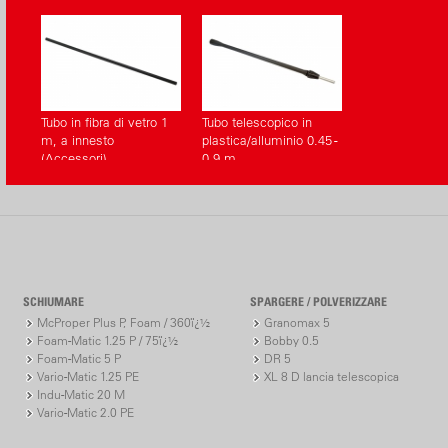
Tubo in fibra di vetro 1
Tubo telescopico in
m, a innesto
plastica/alluminio 0.45 -
(Accessori)
0.9 m
SCHIUMARE
SPARGERE / POLVERIZZARE
McProper Plus P, Foam / 360ï¿½
Granomax 5
Foam-Matic 1.25 P / 75ï¿½
Bobby 0.5
Foam-Matic 5 P
DR 5
Vario-Matic 1.25 PE
XL 8 D lancia telescopica
Indu-Matic 20 M
Vario-Matic 2.0 PE