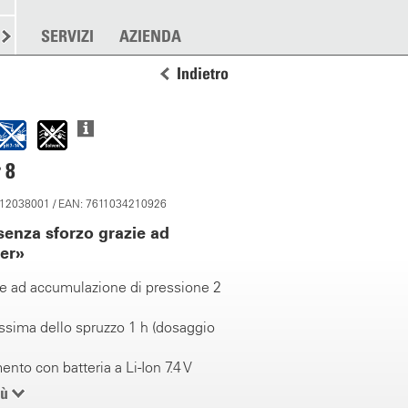
RE
SPARGERE
SERVIZI
ALTRO
AZIENDA
Indietro
 8
: 12038001 / EAN: 7611034210926
senza sforzo grazie ad
er»
e ad accumulazione di pressione 2
sima dello spruzzo 1 h (dosaggio
nto con batteria a Li-Ion 7.4 V
carica della batteria < 5 ore
iù
i ioni di litio e caricabatterie inclusi