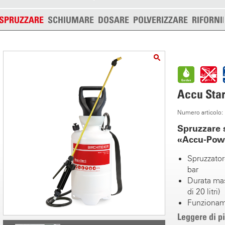
SPRUZZARE
SCHIUMARE
DOSARE
POLVERIZZARE
RIFORNI
Accu Star
Numero articolo
Spruzzare 
«Accu-Pow
Spruzzator
bar
Durata mas
di 20 litri)
Funzioname
Tempo di ri
Leggere di p
Batteria agl