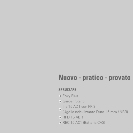
Nuovo - pratico - provato
SPRUZZARE
Foxy Plus
Garden Star 5
Iris 15 AD1 con PR 3
(Ugello nebulizzante Duro 1.5 mm / NBR)
RPD 15 ABR
REC 15 AC1 (Batteria CAS)