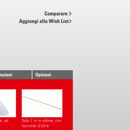
in plastica robusto in plastica, 8.5
Comparare
iempimento e valvola di sicurezza
Aggiungi alla Wish List
ta qualità 50 cm in ottone
olabile in plastica/ottone 1.3 mm
ia
truzioni
Opinioni
e, ad
Tubo 1 m in ottone, con
raccordo G1/4“e